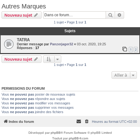
Autres Marques
Rechercher
Recherch
Nouveau sujet
1 sujet • Page
1
sur
1
Sujets
TATRA
Dernier message par
Panzerjager32
«
03 oct. 2020, 19:25
Réponses :
17
1
2
Nouveau sujet
1 sujet • Page
1
sur
1
Aller à
PERMISSIONS DU FORUM
Vous
ne pouvez pas
poster de nouveaux sujets
Vous
ne pouvez pas
répondre aux sujets
Vous
ne pouvez pas
modifier vos messages
Vous
ne pouvez pas
supprimer vos messages
Vous
ne pouvez pas
joindre des fichiers
Index du forum
Heures au format
UTC+02:00
Développé par
phpBB
® Forum Software © phpBB Limited
Traduit par
phpBB-fr.com