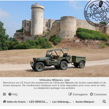
Véhicules Militaires .com
Bienvenue sur LE forum des passionnés de Véhicules Militaires de toutes nationalités et de
toutes époques. De nombreuses rubriques sont à votre disposition pour vous venir en aide,
ou simplement partager vos activités.
Véhicules Militaires .com
Bienvenue sur LE forum des passionnés de Véhicules Militaires de toutes nationalités et de
toutes époques. De nombreuses rubriques sont à votre disposition pour vous venir en aide,
ou simplement partager vos activités.
FAQ
S’enregistrer
Connexion
R
Index du forum
LES VEHICULES MILITAIRES
Les Volkswagen, Mercedes, Opel, Zis, Lancia, GAZ,...
Autres Marques
e