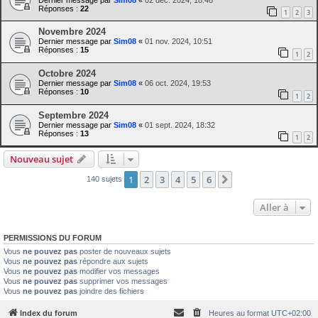
Réponses :
22
1
2
3
Novembre 2024
Dernier message par
Sim08
«
01 nov. 2024, 10:51
Réponses :
15
1
2
Octobre 2024
Dernier message par
Sim08
«
06 oct. 2024, 19:53
Réponses :
10
1
2
Septembre 2024
Dernier message par
Sim08
«
01 sept. 2024, 18:32
Réponses :
13
1
2
Nouveau sujet
1
2
3
4
5
6
Suivante
140 sujets
Aller à
PERMISSIONS DU FORUM
Vous
ne pouvez pas
poster de nouveaux sujets
Vous
ne pouvez pas
répondre aux sujets
Vous
ne pouvez pas
modifier vos messages
Vous
ne pouvez pas
supprimer vos messages
Vous
ne pouvez pas
joindre des fichiers
Index du forum
Heures au format
UTC+02:00