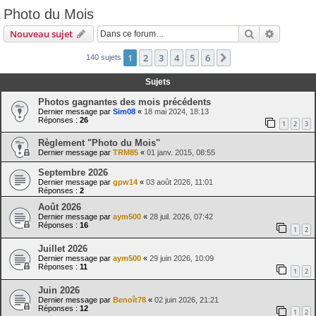
Photo du Mois
Rechercher
Recherch
Nouveau sujet
1
2
3
4
5
6
Suivante
140 sujets
Sujets
Photos gagnantes des mois précédents
Dernier message par
Sim08
«
18 mai 2024, 18:13
Réponses :
26
1
2
3
Règlement "Photo du Mois"
Dernier message par
TRM85
«
01 janv. 2015, 08:55
Septembre 2026
Dernier message par
gpw14
«
03 août 2026, 11:01
Réponses :
2
Août 2026
Dernier message par
aym500
«
28 juil. 2026, 07:42
Réponses :
16
1
2
Juillet 2026
Dernier message par
aym500
«
29 juin 2026, 10:09
Réponses :
11
1
2
Juin 2026
Dernier message par
Benoît78
«
02 juin 2026, 21:21
Réponses :
12
1
2