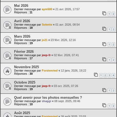
Mai 2026
Dernier message par
aym500
«
21 avr. 2026, 17:57
Réponses :
11
1
2
Avril 2026
Dernier message par
Sokette
«
01 avr. 2026, 08:54
Réponses :
18
1
2
Mars 2026
Dernier message par
jo21
«
23 févr. 2026, 12:16
Réponses :
19
1
2
Février 2026
Dernier message par
jeep-fr
«
02 févr. 2026, 07:41
Réponses :
17
1
2
Novembre 2025
Dernier message par
Forstenried
«
12 janv. 2026, 19:22
Réponses :
30
1
2
3
4
Octobre 2025
Dernier message par
jeep-fr
«
03 oct. 2025, 07:26
Réponses :
19
1
2
Quel avenir pour les photos mensuelles ?
Dernier message par
shaggi
«
08 sept. 2025, 09:46
Réponses :
10
1
2
Août 2025
Dernier message par
Forstenried
«
26 août 2025, 22:03