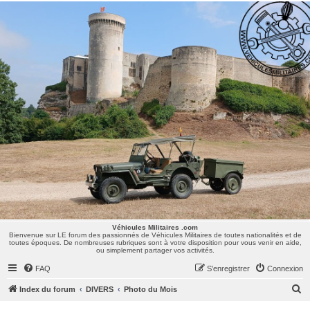
Véhicules Militaires .com
Bienvenue sur LE forum des passionnés de Véhicules Militaires de toutes nationalités et de
toutes époques. De nombreuses rubriques sont à votre disposition pour vous venir en aide,
ou simplement partager vos activités.
Véhicules Militaires .com
Bienvenue sur LE forum des passionnés de Véhicules Militaires de toutes nationalités et de
toutes époques. De nombreuses rubriques sont à votre disposition pour vous venir en aide,
ou simplement partager vos activités.
FAQ
S’enregistrer
Connexion
R
Index du forum
DIVERS
Photo du Mois
e