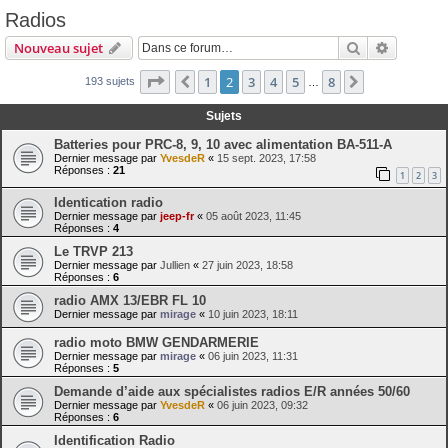
Radios
Rechercher
Recherch
Nouveau sujet
Page
2
sur
8
1
2
3
4
5
8
Précédente
Suivante
193 sujets
…
Sujets
Batteries pour PRC-8, 9, 10 avec alimentation BA-511-A
Dernier message par
YvesdeR
«
15 sept. 2023, 17:58
Réponses :
21
1
2
3
Identication radio
Dernier message par
jeep-fr
«
05 août 2023, 11:45
Réponses :
4
Le TRVP 213
Dernier message par
Jullien
«
27 juin 2023, 18:58
Réponses :
6
radio AMX 13/EBR FL 10
Dernier message par
mirage
«
10 juin 2023, 18:11
radio moto BMW GENDARMERIE
Dernier message par
mirage
«
06 juin 2023, 11:31
Réponses :
5
Demande d’aide aux spécialistes radios E/R années 50/60
Dernier message par
YvesdeR
«
06 juin 2023, 09:32
Réponses :
6
Identification Radio