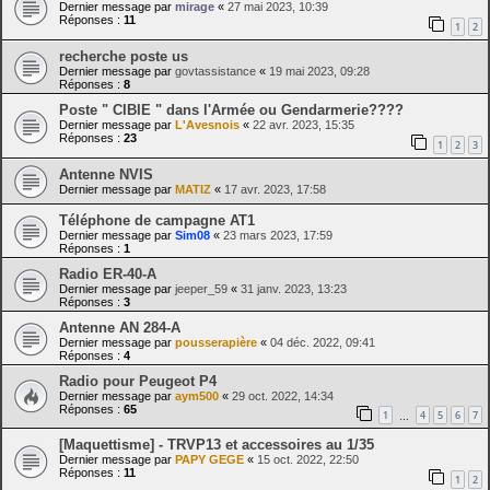
Dernier message par
mirage
«
27 mai 2023, 10:39
Réponses :
11
1
2
recherche poste us
Dernier message par
govtassistance
«
19 mai 2023, 09:28
Réponses :
8
Poste " CIBIE " dans l'Armée ou Gendarmerie????
Dernier message par
L'Avesnois
«
22 avr. 2023, 15:35
Réponses :
23
1
2
3
Antenne NVIS
Dernier message par
MATIZ
«
17 avr. 2023, 17:58
Téléphone de campagne AT1
Dernier message par
Sim08
«
23 mars 2023, 17:59
Réponses :
1
Radio ER-40-A
Dernier message par
jeeper_59
«
31 janv. 2023, 13:23
Réponses :
3
Antenne AN 284-A
Dernier message par
pousserapière
«
04 déc. 2022, 09:41
Réponses :
4
Radio pour Peugeot P4
Dernier message par
aym500
«
29 oct. 2022, 14:34
Réponses :
65
1
4
5
6
7
…
[Maquettisme] - TRVP13 et accessoires au 1/35
Dernier message par
PAPY GEGE
«
15 oct. 2022, 22:50
Réponses :
11
1
2