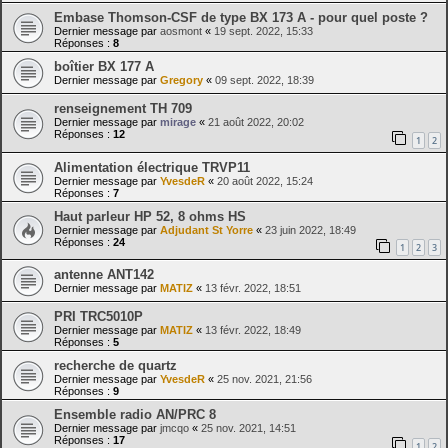
Embase Thomson-CSF de type BX 173 A - pour quel poste ?
Dernier message par
aosmont
«
19 sept. 2022, 15:33
Réponses :
8
boîtier BX 177 A
Dernier message par
Gregory
«
09 sept. 2022, 18:39
renseignement TH 709
Dernier message par
mirage
«
21 août 2022, 20:02
Réponses :
12
1
2
Alimentation électrique TRVP11
Dernier message par
YvesdeR
«
20 août 2022, 15:24
Réponses :
7
Haut parleur HP 52, 8 ohms HS
Dernier message par
Adjudant St Yorre
«
23 juin 2022, 18:49
Réponses :
24
1
2
3
antenne ANT142
Dernier message par
MATIZ
«
13 févr. 2022, 18:51
PRI TRC5010P
Dernier message par
MATIZ
«
13 févr. 2022, 18:49
Réponses :
5
recherche de quartz
Dernier message par
YvesdeR
«
25 nov. 2021, 21:56
Réponses :
9
Ensemble radio AN/PRC 8
Dernier message par
jmcqo
«
25 nov. 2021, 14:51
Réponses :
17
1
2