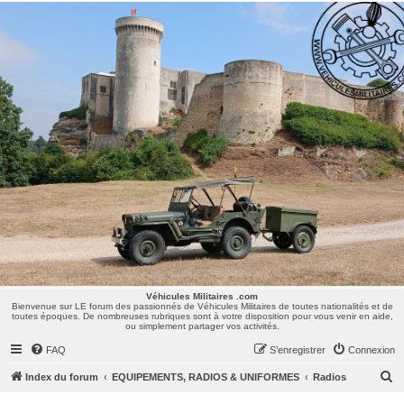
Véhicules Militaires .com
Bienvenue sur LE forum des passionnés de Véhicules Militaires de toutes nationalités et de
toutes époques. De nombreuses rubriques sont à votre disposition pour vous venir en aide,
ou simplement partager vos activités.
Véhicules Militaires .com
Bienvenue sur LE forum des passionnés de Véhicules Militaires de toutes nationalités et de
toutes époques. De nombreuses rubriques sont à votre disposition pour vous venir en aide,
ou simplement partager vos activités.
FAQ
S’enregistrer
Connexion
R
Index du forum
EQUIPEMENTS, RADIOS & UNIFORMES
Radios
e