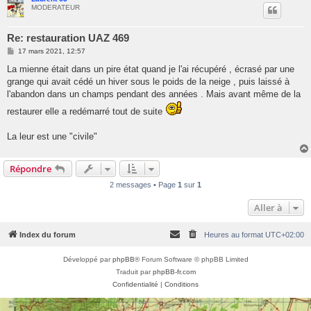
MODERATEUR
Re: restauration UAZ 469
M
17 mars 2021, 12:57
e
s
La mienne était dans un pire état quand je l'ai récupéré , écrasé par une
s
grange qui avait cédé un hiver sous le poids de la neige , puis laissé à
a
g
l'abandon dans un champs pendant des années . Mais avant même de la
e
restaurer elle a redémarré tout de suite
La leur est une "civile"
Répondre
2 messages • Page
1
sur
1
Aller à
Index du forum
Heures au format
UTC+02:00
Développé par
phpBB
® Forum Software © phpBB Limited
Traduit par
phpBB-fr.com
Confidentialité
|
Conditions