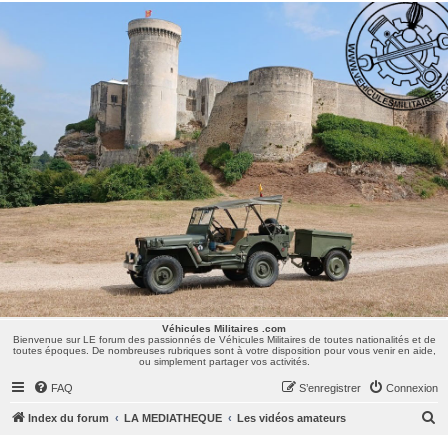
Véhicules Militaires .com
Bienvenue sur LE forum des passionnés de Véhicules Militaires de toutes nationalités et de
toutes époques. De nombreuses rubriques sont à votre disposition pour vous venir en aide,
ou simplement partager vos activités.
Véhicules Militaires .com
Bienvenue sur LE forum des passionnés de Véhicules Militaires de toutes nationalités et de
toutes époques. De nombreuses rubriques sont à votre disposition pour vous venir en aide,
ou simplement partager vos activités.
FAQ
S’enregistrer
Connexion
R
Index du forum
LA MEDIATHEQUE
Les vidéos amateurs
e