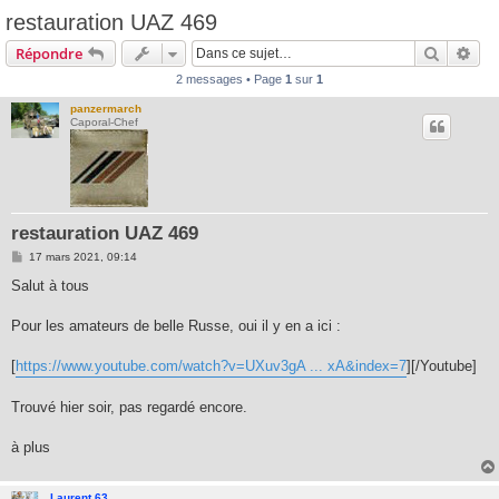
restauration UAZ 469
Recherc
Rec
Répondre
2 messages • Page
1
sur
1
panzermarch
Caporal-Chef
restauration UAZ 469
M
17 mars 2021, 09:14
e
s
Salut à tous
s
a
g
Pour les amateurs de belle Russe, oui il y en a ici :
e
[
https://www.youtube.com/watch?v=UXuv3gA ... xA&index=7
][/Youtube]
Trouvé hier soir, pas regardé encore.
à plus
Laurent 63