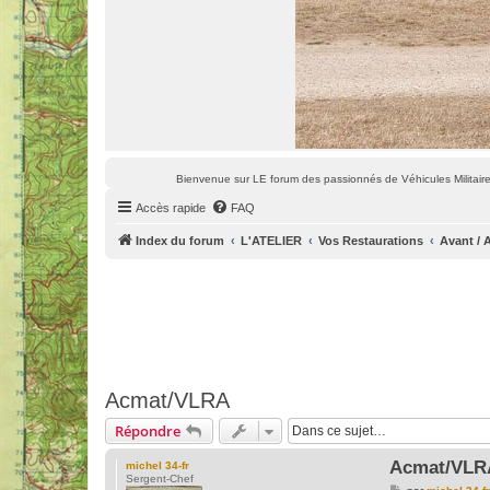
Bienvenue sur LE forum des passionnés de Véhicules Militaires
Accès rapide
FAQ
Index du forum
L'ATELIER
Vos Restaurations
Avant / 
Acmat/VLRA
Répondre
Acmat/VLR
michel 34-fr
Sergent-Chef
M