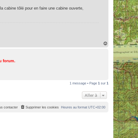
la cabine tôlé pour en faire une cabine ouverte,
H
a
u
t
u forum.
1 message • Page
1
sur
1
Aller à
s contacter
Supprimer les cookies
Heures au format
UTC+02:00