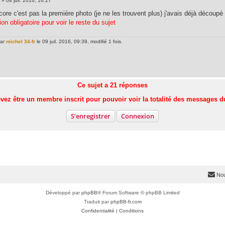
»
08 juil. 2016, 16:27
ore c'est pas la première photo (je ne les trouvent plus) j'avais déjà découpé 
on obligatoire pour voir le reste du sujet
par
michel 34-fr
le 09 juil. 2016, 09:39, modifié 1 fois.
Ce sujet a
21
réponses
vez être un membre inscrit pour pouvoir voir la totalité des messages d
S’enregistrer
Connexion
Nou
Développé par
phpBB
® Forum Software © phpBB Limited
Traduit par
phpBB-fr.com
Confidentialité
|
Conditions