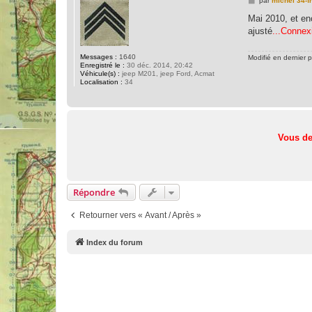
par
michel 34-fr
e
s
Mai 2010, et enc
s
ajusté
...Connexi
a
g
e
Messages :
1640
Modifié en dernier 
Enregistré le :
30 déc. 2014, 20:42
Véhicule(s) :
jeep M201, jeep Ford, Acmat
Localisation :
34
Vous de
Répondre
Retourner vers « Avant / Après »
Index du forum