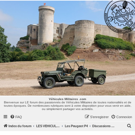
Véhicules Militaires .com
Bienvenue sur LE forum des passionnés de Véhicules Militaires de toutes nationalités et de
toutes époques. De nombreuses rubriques sont à votre disposition pour vous venir en aide,
ou simplement partager vos activités.
Véhicules Militaires .com
Bienvenue sur LE forum des passionnés de Véhicules Militaires de toutes nationalités et de
toutes époques. De nombreuses rubriques sont à votre disposition pour vous venir en aide,
ou simplement partager vos activités.
FAQ
S’enregistrer
Connexion
R
Index du forum
LES VEHICULES MILITAIRES
Les Peugeot P4
Discussions Générales
e