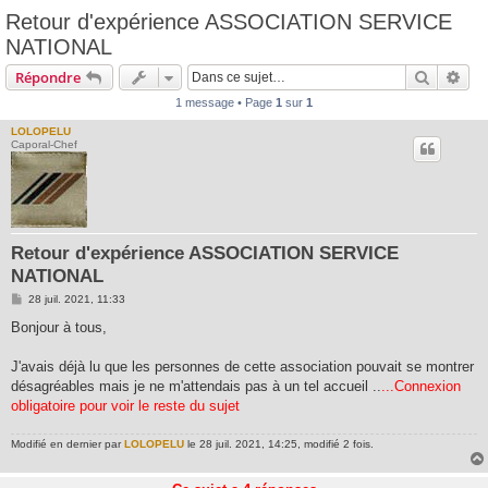
Retour d'expérience ASSOCIATION SERVICE
NATIONAL
Recherc
Rec
Répondre
1 message • Page
1
sur
1
LOLOPELU
Caporal-Chef
Retour d'expérience ASSOCIATION SERVICE
NATIONAL
M
28 juil. 2021, 11:33
e
s
Bonjour à tous,
s
a
g
J'avais déjà lu que les personnes de cette association pouvait se montrer
e
désagréables mais je ne m'attendais pas à un tel accueil ..
...Connexion
obligatoire pour voir le reste du sujet
Modifié en dernier par
LOLOPELU
le 28 juil. 2021, 14:25, modifié 2 fois.