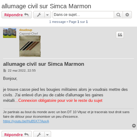
allumage civil sur Simca Marmon
Recherc
Rec
Répondre
1 message • Page
1
sur
1
doudoup
Caporal-Chef
allumage civil sur Simca Marmon
M
22 mai 2022, 22:55
e
s
Bonjour,
s
a
g
je trouve casse pied les bougies militaires alors je voudrais mettre des
e
civils. J'ai enlevé d'un jeu de cable d'allumage les gaines
métalli
...Connexion obligatoire pour voir le reste du sujet
Je partirais au bout du monde avec un bon DT 10 Vityaz et je tracerais tout droit sans
faire de détour pour économiser un peu d'essence.
https://youtu.be/HuB5X77AuvA
Répondre