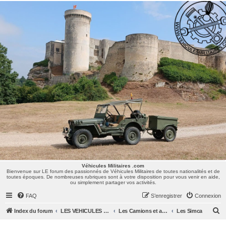
Véhicules Militaires .com
Bienvenue sur LE forum des passionnés de Véhicules Militaires de toutes nationalités et de
toutes époques. De nombreuses rubriques sont à votre disposition pour vous venir en aide,
ou simplement partager vos activités.
Véhicules Militaires .com
Bienvenue sur LE forum des passionnés de Véhicules Militaires de toutes nationalités et de
toutes époques. De nombreuses rubriques sont à votre disposition pour vous venir en aide,
ou simplement partager vos activités.
FAQ
S’enregistrer
Connexion
R
Index du forum
LES VEHICULES MILITAIRES
Les Camions et autres VLTT : Renault, Simca, Marmon, Saviem, Berliet, Sovamag, Land Rover, ...
Les Simca
e