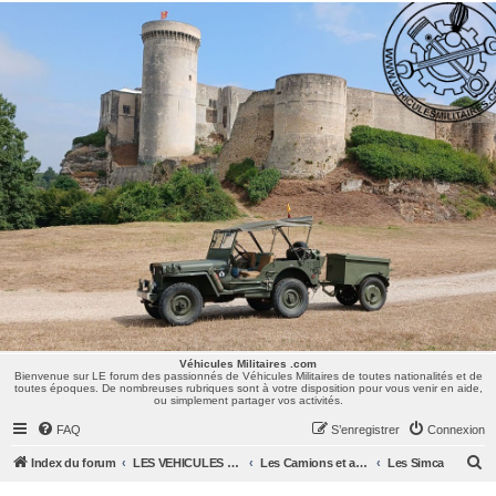
Véhicules Militaires .com
Bienvenue sur LE forum des passionnés de Véhicules Militaires de toutes nationalités et de
toutes époques. De nombreuses rubriques sont à votre disposition pour vous venir en aide,
ou simplement partager vos activités.
Véhicules Militaires .com
Bienvenue sur LE forum des passionnés de Véhicules Militaires de toutes nationalités et de
toutes époques. De nombreuses rubriques sont à votre disposition pour vous venir en aide,
ou simplement partager vos activités.
FAQ
S’enregistrer
Connexion
R
Index du forum
LES VEHICULES MILITAIRES
Les Camions et autres VLTT : Renault, Simca, Marmon, Saviem, Berliet, Sovamag, Land Rover, ...
Les Simca
e