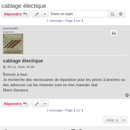
cablage électique
Recherc
Rec
Répondre
1 message • Page
1
sur
1
marmon43
Caporal
cablage électique
M
08 oct. 2024, 20:48
e
s
Bonsoir à tous
s
Je recherche des nécessaires de réparation pour les prises à broches ou
a
g
des adresses car les miennes sont en tres mauvais état
e
Merci d'avance
Répondre
1 message • Page
1
sur
1
Aller à