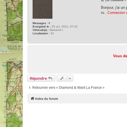
par
Cooltalife
»
e
s
Bonjour, j'ai un
s
ro
...Connexion o
a
g
e
Messages :
8
Enregistré le :
25 oct. 2021, 07:41
Véhicule(s) :
Diamond t
Localisation :
61
Vous de
Répondre
Retourner vers « Diamond & Ward La France »
Index du forum