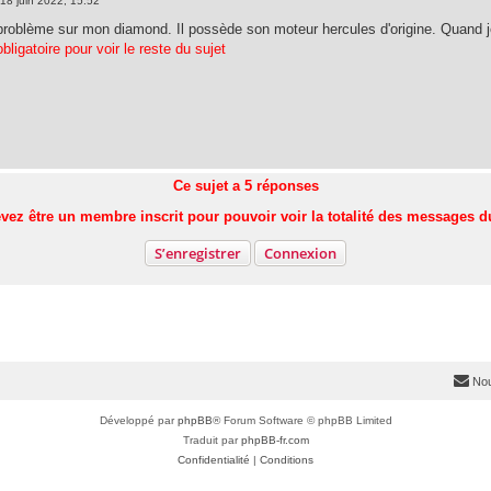
18 juin 2022, 15:52
 problème sur mon diamond. Il possède son moteur hercules d'origine. Quand je 
bligatoire pour voir le reste du sujet
Ce sujet a
5
réponses
vez être un membre inscrit pour pouvoir voir la totalité des messages d
S’enregistrer
Connexion
Nou
Développé par
phpBB
® Forum Software © phpBB Limited
Traduit par
phpBB-fr.com
Confidentialité
|
Conditions