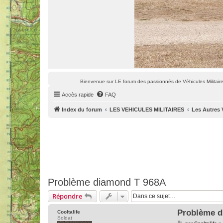
Bienvenue sur LE forum des passionnés de Véhicules Militaires
Accès rapide
FAQ
Index du forum
LES VEHICULES MILITAIRES
Les Autres 
Problème diamond T 968A
Répondre
Problème d
Cooltalife
Soldat
M