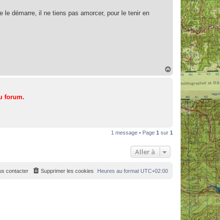
le démarre, il ne tiens pas amorcer, pour le tenir en
H
a
u
t
u forum.
1 message • Page
1
sur
1
Aller à
s contacter
Supprimer les cookies
Heures au format
UTC+02:00