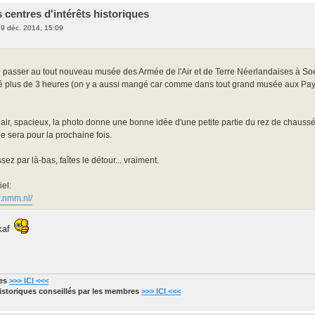
 centres d'intérêts historiques
9 déc. 2014, 15:09
 passer au tout nouveau musée des Armée de l'Air et de Terre Néerlandaises à Soest
té plus de 3 heures (on y a aussi mangé car comme dans tout grand musée aux Pays-
air, spacieux, la photo donne une bonne idée d'une petite partie du rez de chauss
e sera pour la prochaine fois.
sez par là-bas, faîtes le détour... vraiment.
iel:
w.nmm.nl/
kaf
res
>>> ICI <<<
historiques conseillés par les membres
>>> ICI <<<