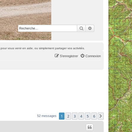
Rechercher
Recherche avancée
pour vous venir en aide, ou simplement partager vos activités.
S’enregistrer
Connexion
1
2
3
4
5
6
Suivante
52 messages