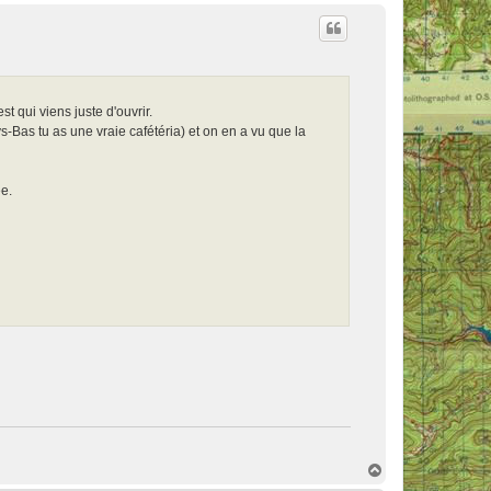
a
u
t
 qui viens juste d'ouvrir.
Bas tu as une vraie cafétéria) et on en a vu que la
ée.
H
a