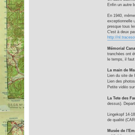
Enfin un autre 
En 1940, même s
exceptionnelle u
presque tous les
C'est à deux pa
http://nl.traces
Mémorial Cana
tranchées ont ét
le temps, il fau
La main de Ma
Lien du site de 
Lien des photos 
Petite vidéo sur
La Tete des Fa
dessus). Depa
Lingekopf 14-1
de qualité (C
Musée de l'Em