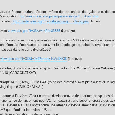
auquois
Reconstitution a l'endroit même des tranchées, des galeries et des 
l'association:
http://vauquois.sno.pagesperso-orange.f ... itres.html
 le site:
http://centenaire.org/fr/reportage/vauq ... -de-taupes
(Arma)
ames
viewtopic.php?f=33&t=142#p33835
(Lurenzu)
m
: Pendant la seconde guerre mondiale, environ 6500 avions vont s'écraser a
ions écrasés émouvante, car souvent les équipages ont disparu avec leurs engin
 passez dans le coin. (Nekaf1968)
viewtopic.php?f=33&t=142&start=10#p33836
(Lurenzu)
 à visiter, 3h de souterrains en gros, c'est le
Fort de Mutzig
("Kaiser Wilhelm")
du 14/18 (CARGOKATKAT)
erkopf
14-18 (HWK) Sur la D431(route des cretes) à 4km plein-ouest du villa
e Magnifique (CARGOKATKAT)
Museum à Duxford
C'est un terrain d'aviation avec des batiments typiques d
 une rampe de lancement pour V1 , un catalina , une superforteresse des av
 CNIT Défense à Paris abrite toute une armada d'avions américains WW2 et gu
7 qui détruisait les avions US.....
nt dédié a l'aviation moderne, concorde...