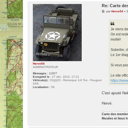
Re: Carte des
M
par
Herve54
»
2
e
s
s
a
g
Je viens de
e
On est res
moitié!
Suberbe, cl
Le 1er étag
Herve54
Si vous pas
ADMINISTRATEUR
Messages :
11857
Le site offic
Enregistré le :
27 déc. 2014, 17:21
https://ww
Véhicule(s) :
O\|||||/O - Remorque 1/4 Ton - Peugeot
SX8
Localisation :
54
C'est ajouté Ne
Hervé.
Carte des memb
Musées et lieux 