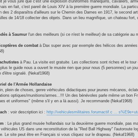
ant je vous jure que c'est une explosion d'uniformes manequins, cavaliers, arm
ais en fait, c'est pareil de Louis XIV à la première guerre mondiale. La partic
un des 2 disparaîtra d'ailleurs sur le Chemin des Dames en 1917, le second arti
lles de 14/18 collecter des objets. Dans un lieu magnifique, un chateau fort, 
ndés à Saumur
l'un des meilleurs (si ce n'est le meilleur) de sa catégorie a
icoptères de combat
à Dax super avec par exemple des hélicos des années 
68)
achutistes
à Pau. La visite est gratuite. Les collections sont riches et le tou
plus le guide nous a ouvert le musée rien que pour nous (5 personnes) un jour 
e d'être signalé. (Nekaf1968)
iel de l'Armée Hollandaise
ein, plein de choses, genre vérhicules didactiques pour jeunes mécanos, éclat
rations optiques/munitions/armes...!!! Un des bénévoles parle même un bon 
es et uniformes" (même s'il y en a là aussi). Je recommande (Nekaf1968)
each
: voir description ici :
http://vehiculesmilitaires.forumactif.c ... s%E9e+u
um
: Le plus grand musée hollandais sur la deuxième guerre mondiale, pas ma
 véhicules US dans une reconstitution de la "Red Ball Highway" l'autoroute log
e. Le site peut être en Français si vous cliquez sur le drapeau. (Nekaf1968)