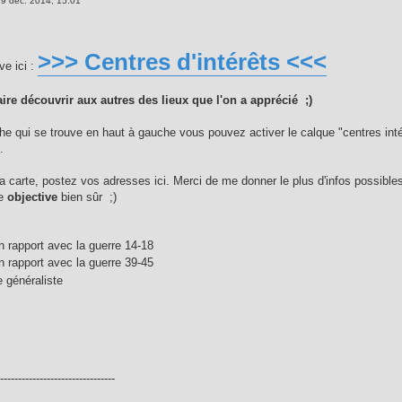
9 déc. 2014, 15:01
>>> Centres d'intérêts <<<
ve ici :
aire découvrir aux autres des lieux que l'on a apprécié ;)
he qui se trouve en haut à gauche vous pouvez activer le calque "centres inté
.
a carte, postez vos adresses ici. Merci de me donner le plus d'infos possibles 
re
objective
bien sûr ;)
n rapport avec la guerre 14-18
n rapport avec la guerre 39-45
généraliste
---------------------------------