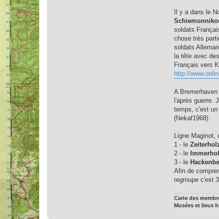
Il y a dans le N
Schiemonniko
soldats Françai
chose très part
soldats Alleman
la tête avec des
Français vers K
http://www.onli
A Bremerhaven 
l'après guerre.
temps, c'est un 
(Nekaf1968)
Ligne Maginot, d
1 - le
Zeiterhol
2 - le
Immerho
3 - le
Hackenbe
Afin de compren
regroupe c'est 
Carte des memb
Musées et lieux 