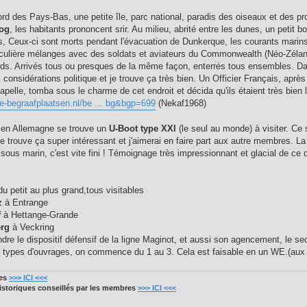
ord des Pays-Bas, une petite île, parc national, paradis des oiseaux et des pr
og
, les habitants prononcent srir. Au milieu, abrité entre les dunes, un petit 
s, Ceux-ci sont morts pendant l'évacuation de Dunkerque, les courants marins o
iculière mélanges avec des soldats et aviateurs du Commonwealth (Néo-Zélandai
ds. Arrivés tous ou presques de la même façon, enterrés tous ensembles. Dans
 considérations politique et je trouve ça très bien. Un Officier Français, après
apelle, tomba sous le charme de cet endroit et décida qu'ils étaient très bie
ne-begraafplaatsen.nl/be ... bg&bgp=699
(Nekaf1968)
en Allemagne se trouve un
U-Boot type XXI
(le seul au monde) à visiter. Ce 
 Je trouve ça super intéressant et j'aimerai en faire part aux autre membres. 
sous marin, c'est vite fini ! Témoignage très impressionnant et glacial de ce 
u petit au plus grand,tous visitables
z
à Entrange
f
à Hettange-Grande
rg
à Veckring
dre le dispositif défensif de la ligne Maginot, et aussi son agencement, le se
3 types d'ouvrages, on commence du 1 au 3. Cela est faisable en un WE.(aux da
res
>>> ICI <<<
historiques conseillés par les membres
>>> ICI <<<