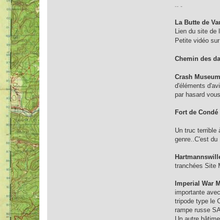
Vos avis : :bien:
La Butte de V
Lien du site de 
Petite vidéo sur
Chemin des d
Crash Museu
d'éléments d'av
par hasard vous
Fort de Condé
Un truc terrible
genre..C'est 
Hartmannswill
tranchées Sit
Imperial War 
importante avec
tripode type le
rampe russe SAM
Un autre bâtime