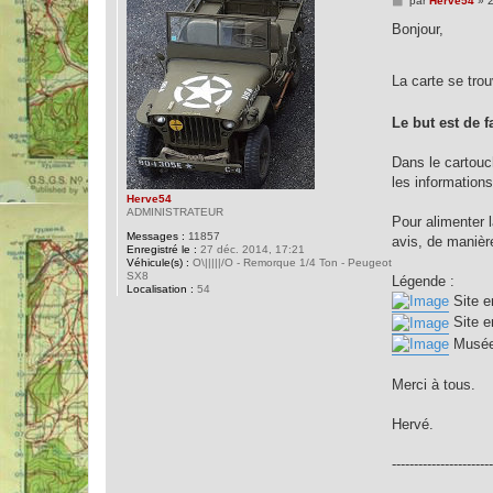
par
Herve54
»
2
e
s
Bonjour,
s
a
g
La carte se trou
e
Le but est de f
Dans le cartouc
les informations
Herve54
ADMINISTRATEUR
Pour alimenter l
Messages :
11857
avis, de maniè
Enregistré le :
27 déc. 2014, 17:21
Véhicule(s) :
O\|||||/O - Remorque 1/4 Ton - Peugeot
SX8
Légende :
Localisation :
54
Site e
Site e
Musée 
Merci à tous.
Hervé.
----------------------