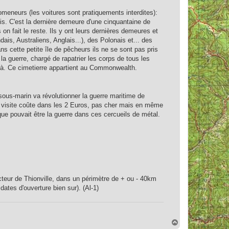
omeneurs (les voitures sont pratiquements interdites):
bois. C'est la dernière demeure d'une cinquantaine de
n fait le reste. Ils y ont leurs dernières demeures et
s, Australiens, Anglais...), des Polonais et... des
 cette petite île de pêcheurs ils ne se sont pas pris
 la guerre, chargé de rapatrier les corps de tous les
n là. Ce cimetierre appartient au Commonwealth.
sous-marin va révolutionner la guerre maritime de
La visite coûte dans les 2 Euros, pas cher mais en même
que pouvait être la guerre dans ces cercueils de métal.
cteur de Thionville, dans un périmètre de + ou - 40km
tes d'ouverture bien sur). (Al-1)
H