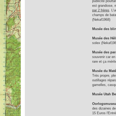
publicité pourt
est grandiose, m
par 2 frères
. L'
champs de batai
(Nekaf1968)
Musée des bli
Musée des Hél
solex (Nekaf19
Musée des par
souvenir car en 
rare et ça mérit
Musée du Matér
Très propre, pl
outillages répa
gamelles, casqu
Musée Utah B
Oorlogsmuse
des dizaines de
15 Euros l'Entré