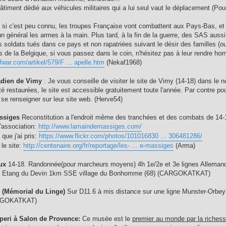
bâtiment dédié aux véhicules militaires qui a lui seul vaut le déplacement (Po
i c'est peu connu, les troupes Française vont combattent aux Pays-Bas, et p
n général les armes à la main. Plus tard, à la fin de la guerre, des SAS aussi
 soldats tués dans ce pays et non rapatriées suivant le désir des familles (o
s de la Belgique, si vous passez dans le coin, n'hésitez pas à leur rendre h
ofwar.com/artikel/579/F ... apelle.htm
(Nekaf1968)
dien de Vimy
: Je vous conseille de visiter le site de Vimy (14-18) dans le 
é restaurées, le site est accessible gratuitement toute l'année. Par contre pou
t se renseigner sur leur site web. (Herve54)
ssiges
Reconstitution a l'endroit même des tranchées et des combats de 14-
l'association:
http://www.lamaindemassiges.com/
que j'ai pris:
https://www.flickr.com/photos/101016830 ... 306481286/
 le site:
http://centenaire.org/fr/reportage/les- ... e-massiges
(Arma)
ux
14-18. Randonnée(pour marcheurs moyens) 4h 1e/2e et 3e lignes Allemandes+
rt Etang du Devin 1km SSE village du Bonhomme (68) (CARGOKATKAT)
8
(Mémorial du Linge)
Sur D11.6 à mis distance sur une ligne Munster-Orbey
ARGOKATKAT)
peri à Salon de Provence:
Ce musée est le
premier au monde par la richess