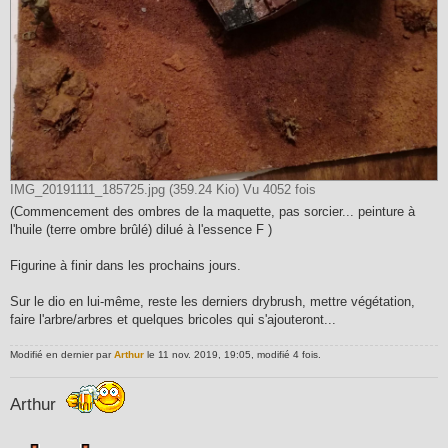
IMG_20191111_185725.jpg (359.24 Kio) Vu 4052 fois
(Commencement des ombres de la maquette, pas sorcier... peinture à
l'huile (terre ombre brûlé) dilué à l'essence F )
Figurine à finir dans les prochains jours.
Sur le dio en lui-même, reste les derniers drybrush, mettre végétation,
faire l'arbre/arbres et quelques bricoles qui s'ajouteront...
Modifié en dernier par
Arthur
le 11 nov. 2019, 19:05, modifié 4 fois.
Arthur