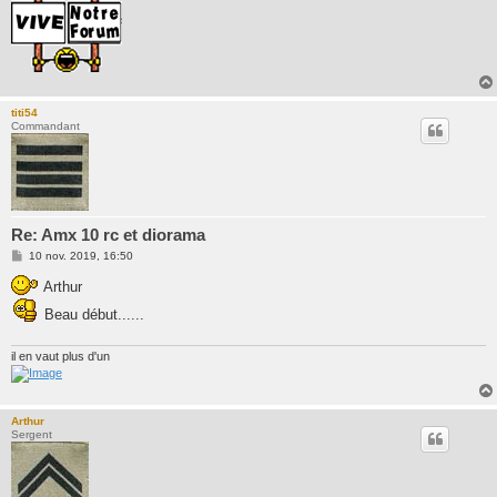
titi54
Commandant
Re: Amx 10 rc et diorama
M
10 nov. 2019, 16:50
e
s
Arthur
s
a
Beau début......
g
e
il en vaut plus d'un
Arthur
Sergent