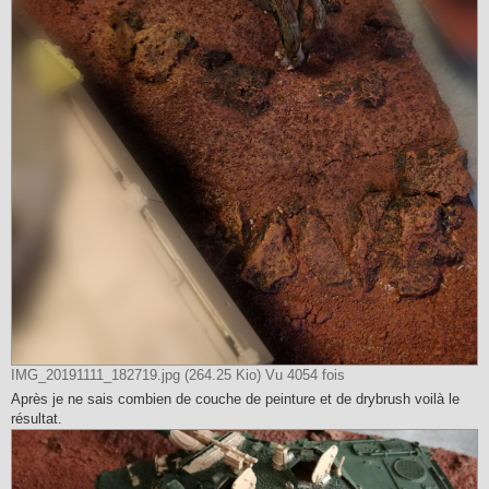
IMG_20191111_182719.jpg (264.25 Kio) Vu 4054 fois
Après je ne sais combien de couche de peinture et de drybrush voilà le
résultat.