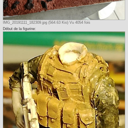
IMG_20191111_182309.jpg (564.63 Kio) Vu 4054 fois
Début de la figurine: