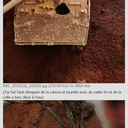
IMG_20191111_182620.jpg (278.09 Kio) Vu 4054 fois
(J'ai fait l'anti dérapant de la caisse et tourelle avec du sable fin et de la
colle a bois dilué à l'eau)