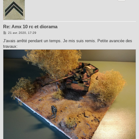
Re: Amx 10 rc et diorama
M
21 avr. 2020, 17:29
e
s
J'avais arrêté pendant un temps. Je mis suis remis. Petite avancée des
s
travaux:
a
g
e