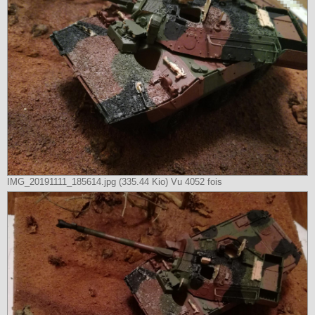
IMG_20191111_185614.jpg (335.44 Kio) Vu 4052 fois