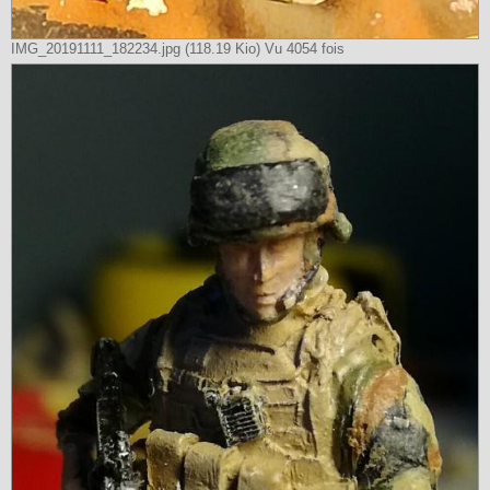
IMG_20191111_182234.jpg (118.19 Kio) Vu 4054 fois