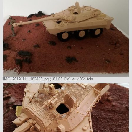
IMG_20191111_182423.jpg (181.03 Kio) Vu 4054 fois