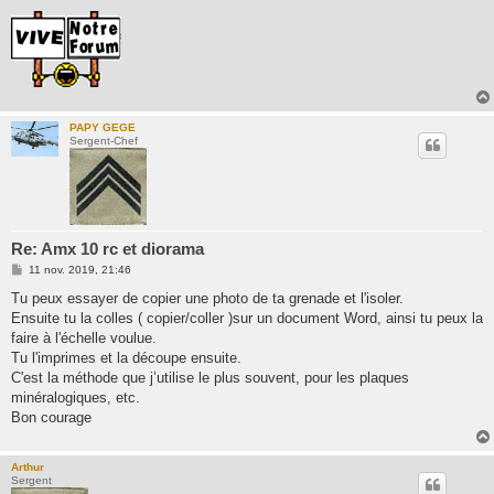
PAPY GEGE
Sergent-Chef
Re: Amx 10 rc et diorama
M
11 nov. 2019, 21:46
e
s
Tu peux essayer de copier une photo de ta grenade et l'isoler.
s
Ensuite tu la colles ( copier/coller )sur un document Word, ainsi tu peux la
a
g
faire à l'échelle voulue.
e
Tu l'imprimes et la découpe ensuite.
C'est la méthode que j’utilise le plus souvent, pour les plaques
minéralogiques, etc.
Bon courage
Arthur
Sergent