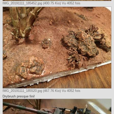
IMG_20191111_185452.jpg (400.75 Kio) Vu 4052 fois
IMG_20191111_185520.jpg (467.76 Kio) Vu 4052 fois
Drybrush presque fini!