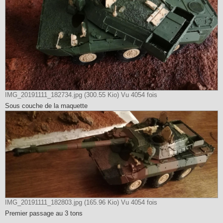
IMG_20191111_182734.jpg (300.55 Kio) Vu 4054 fois
Sous couche de la maquette
IMG_20191111_182803.jpg (165.96 Kio) Vu 4054 fois
Premier passage au 3 tons