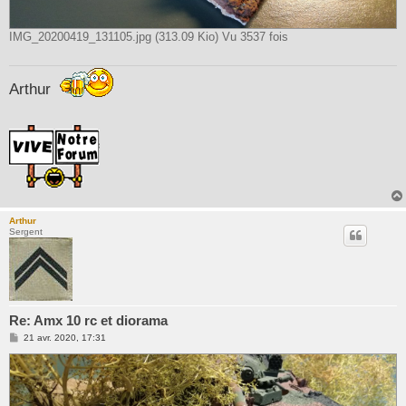
IMG_20200419_131105.jpg (313.09 Kio) Vu 3537 fois
Arthur
Arthur
Sergent
Re: Amx 10 rc et diorama
M
21 avr. 2020, 17:31
e
s
s
a
g
e