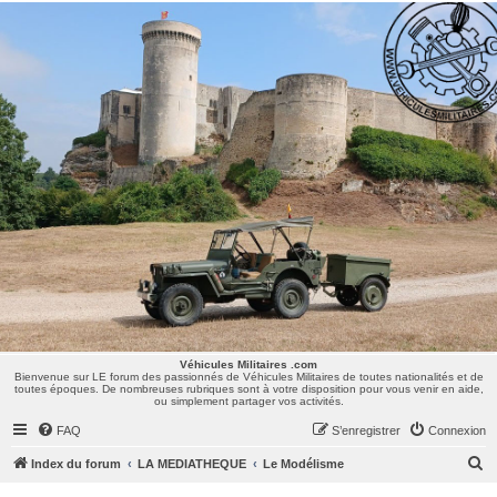
Véhicules Militaires .com
Bienvenue sur LE forum des passionnés de Véhicules Militaires de toutes nationalités et de
toutes époques. De nombreuses rubriques sont à votre disposition pour vous venir en aide,
ou simplement partager vos activités.
Véhicules Militaires .com
Bienvenue sur LE forum des passionnés de Véhicules Militaires de toutes nationalités et de
toutes époques. De nombreuses rubriques sont à votre disposition pour vous venir en aide,
ou simplement partager vos activités.
FAQ
S’enregistrer
Connexion
R
Index du forum
LA MEDIATHEQUE
Le Modélisme
e