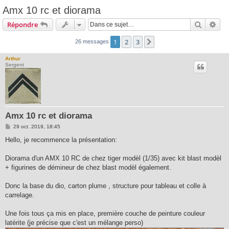
Amx 10 rc et diorama
Recherc
Rec
Répondre
1
2
3
Suivante
26 messages
Arthur
Sergent
Amx 10 rc et diorama
M
29 oct. 2019, 18:45
e
s
Hello, je recommence la présentation:
s
a
g
Diorama d'un AMX 10 RC de chez tiger modèl (1/35) avec kit blast modèl
e
+ figurines de démineur de chez blast modèl également.
Donc la base du dio, carton plume , structure pour tableau et colle à
carrelage.
Une fois tous ça mis en place, première couche de peinture couleur
latérite (je précise que c'est un mélange perso)