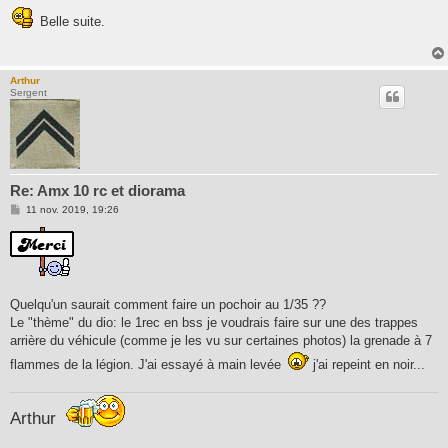
s
Belle suite.
s
a
g
e
Arthur
Sergent
Re: Amx 10 rc et diorama
M
11 nov. 2019, 19:26
e
s
s
a
g
e
Quelqu'un saurait comment faire un pochoir au 1/35 ??
Le "thème" du dio: le 1rec en bss je voudrais faire sur une des trappes
arrière du véhicule (comme je les vu sur certaines photos) la grenade à 7
flammes de la légion. J'ai essayé à main levée
j'ai repeint en noir...
Arthur