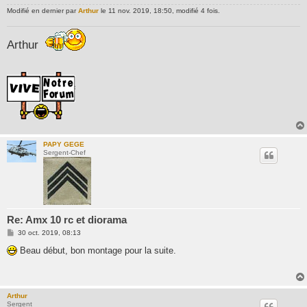
Modifié en dernier par
Arthur
le 11 nov. 2019, 18:50, modifié 4 fois.
Arthur
PAPY GEGE
Sergent-Chef
Re: Amx 10 rc et diorama
M
30 oct. 2019, 08:13
e
s
Beau début, bon montage pour la suite.
s
a
g
e
Arthur
Sergent