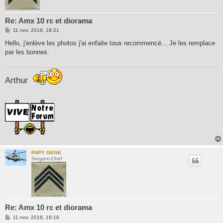
Re: Amx 10 rc et diorama
M
11 nov. 2019, 18:21
e
s
Hello, j'enlève les photos j'ai enfaite tous recommencé... Je les remplace
s
par les bonnes.
a
g
e
Arthur
PAPY GEGE
Sergent-Chef
Re: Amx 10 rc et diorama
M
11 nov. 2019, 19:18
e