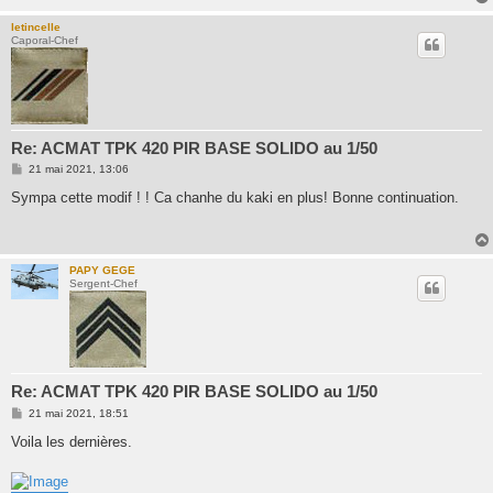
letincelle
Caporal-Chef
Re: ACMAT TPK 420 PIR BASE SOLIDO au 1/50
M
21 mai 2021, 13:06
e
s
Sympa cette modif ! ! Ca chanhe du kaki en plus! Bonne continuation.
s
a
g
e
PAPY GEGE
Sergent-Chef
Re: ACMAT TPK 420 PIR BASE SOLIDO au 1/50
M
21 mai 2021, 18:51
e
s
Voila les dernières.
s
a
g
e