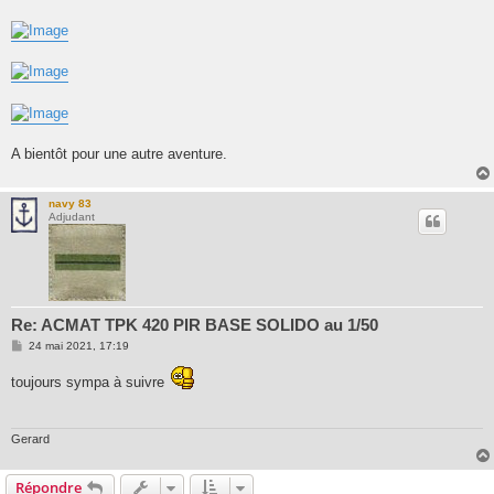
A bientôt pour une autre aventure.
navy 83
Adjudant
Re: ACMAT TPK 420 PIR BASE SOLIDO au 1/50
M
24 mai 2021, 17:19
e
s
toujours sympa à suivre
s
a
g
e
Gerard
Répondre