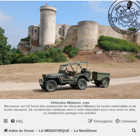
Véhicules Militaires .com
Bienvenue sur LE forum des passionnés de Véhicules Militaires de toutes nationalités et de
toutes époques. De nombreuses rubriques sont à votre disposition pour vous venir en aide,
ou simplement partager vos activités.
Véhicules Militaires .com
Bienvenue sur LE forum des passionnés de Véhicules Militaires de toutes nationalités et de
toutes époques. De nombreuses rubriques sont à votre disposition pour vous venir en aide,
ou simplement partager vos activités.
FAQ
S’enregistrer
Connexion
R
Index du forum
LA MEDIATHEQUE
Le Modélisme
e