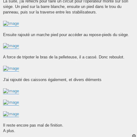
s
La suite, j'ai réfléchi pour faire un circuit pour l'opérateur monté sur son
s
siège. Un pied sur la barre blanche, ensuite un pied dans le trou du
a
g
panneau, puis sur la traverse entre les stabilisateurs.
e
Ensuite rajouté un marche pied pour accéder au repose-pieds du siège.
A force de tripoter le bras de la pelleteuse, il a cassé. Donc reboulot.
J'ai rajouté des caissons également, et divers éléments
Il reste encore pas mal de finition.
A plus.