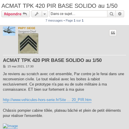
ACMAT TPK 420 PIR BASE SOLIDO au 1/50
Recherc
Rec
Répondre
7 messages • Page
1
sur
1
PAPY GEGE
Sergent-Chef
ACMAT TPK 420 PIR BASE SOLIDO au 1/50
M
15 mai 2021, 17:30
e
s
Je reviens au scratch avec cet ensemble, Par contre je le ferai dans une
s
reconversion civile. Le tout réalisé avec les boites à rabiot
a
g
exclusivement. Ce prototype n'a pas eu de suite militaire à ma
e
connaissance. ET bien sur fortement à ma guise
http://www.vehicules-hors-serie.fr/Site ... 20_PIR.htm
Châssis pompier cabine tôlée, plateau bâché et plein de petit éléments
pour réaliser l'ensemble.