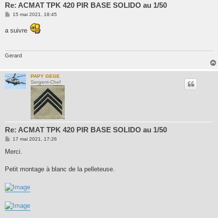
Re: ACMAT TPK 420 PIR BASE SOLIDO au 1/50
M
15 mai 2021, 18:45
e
s
a suivre
s
a
g
e
Gerard
PAPY GEGE
Sergent-Chef
Re: ACMAT TPK 420 PIR BASE SOLIDO au 1/50
M
17 mai 2021, 17:26
e
s
Merci.
s
a
g
Petit montage à blanc de la pelleteuse.
e