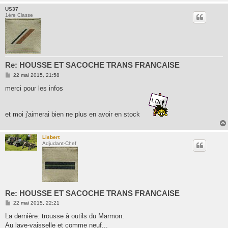
US37
1ère Classe
Re: HOUSSE ET SACOCHE TRANS FRANCAISE
M
22 mai 2015, 21:58
e
s
merci pour les infos
s
a
g
e
et moi j'aimerai bien ne plus en avoir en stock
Lisbert
Adjudant-Chef
Re: HOUSSE ET SACOCHE TRANS FRANCAISE
M
22 mai 2015, 22:21
e
s
La dernière: trousse à outils du Marmon.
s
Au lave-vaisselle et comme neuf...
a