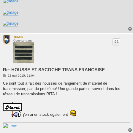
TRM85
Commandant
Re: HOUSSE ET SACOCHE TRANS FRANCAISE
M
22 mai 2015, 21:04
e
s
Ce sont tout a fait des housses de rangement de matériel de
s
transmission, pas de problème! Une grande parties servent dans les
a
g
réseau de transmissions RITA !
e
j'en ai en stock également