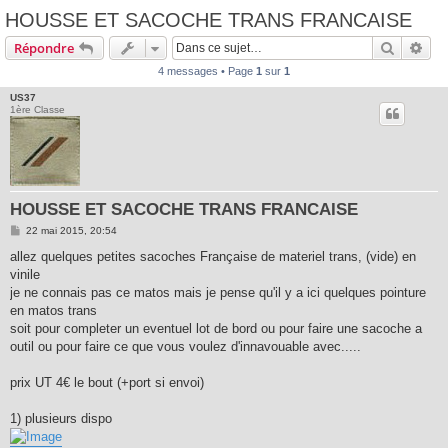
HOUSSE ET SACOCHE TRANS FRANCAISE
Recherc
Rec
Répondre
4 messages • Page
1
sur
1
US37
1ère Classe
HOUSSE ET SACOCHE TRANS FRANCAISE
M
22 mai 2015, 20:54
e
s
allez quelques petites sacoches Française de materiel trans, (vide) en
s
vinile
a
g
je ne connais pas ce matos mais je pense qu'il y a ici quelques pointure
e
en matos trans
soit pour completer un eventuel lot de bord ou pour faire une sacoche a
outil ou pour faire ce que vous voulez d'innavouable avec.....
prix UT 4€ le bout (+port si envoi)
1) plusieurs dispo