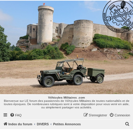
Véhicules Militaires .com
Bienvenue sur LE forum des passionnés de Véhicules Militaires de toutes nationalités et de
toutes époques. De nombreuses rubriques sont à votre disposition pour vous venir en aide,
ou simplement partager vos activités.
Véhicules Militaires .com
Bienvenue sur LE forum des passionnés de Véhicules Militaires de toutes nationalités et de
toutes époques. De nombreuses rubriques sont à votre disposition pour vous venir en aide,
ou simplement partager vos activités.
FAQ
S’enregistrer
Connexion
R
Index du forum
DIVERS
Petites Annonces
e