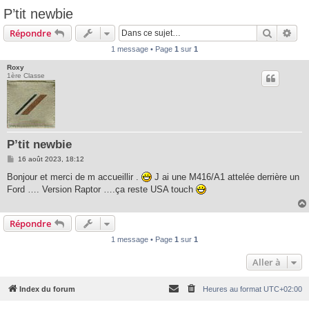
P’tit newbie
Recherc
Rec
Répondre
1 message • Page
1
sur
1
Roxy
1ère Classe
P’tit newbie
M
16 août 2023, 18:12
e
s
Bonjour et merci de m accueillir .
J ai une M416/A1 attelée derrière un
s
Ford …. Version Raptor ….ça reste USA touch
a
g
e
Répondre
1 message • Page
1
sur
1
Aller à
Index du forum
Heures au format
UTC+02:00