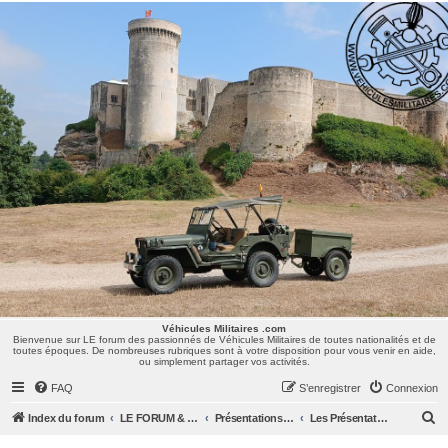
Véhicules Militaires .com
Bienvenue sur LE forum des passionnés de Véhicules Militaires de toutes nationalités et de
toutes époques. De nombreuses rubriques sont à votre disposition pour vous venir en aide,
ou simplement partager vos activités.
Véhicules Militaires .com
Bienvenue sur LE forum des passionnés de Véhicules Militaires de toutes nationalités et de
toutes époques. De nombreuses rubriques sont à votre disposition pour vous venir en aide,
ou simplement partager vos activités.
FAQ
S’enregistrer
Connexion
R
Index du forum
LE FORUM & SES MEMBRES
Présentations & Anniversaires
Les Présentations
e