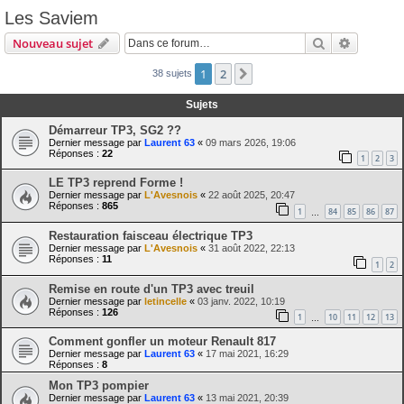
Les Saviem
Rechercher
Recherch
Nouveau sujet
1
2
Suivante
38 sujets
Sujets
Démarreur TP3, SG2 ??
Dernier message par
Laurent 63
«
09 mars 2026, 19:06
Réponses :
22
1
2
3
LE TP3 reprend Forme !
Dernier message par
L'Avesnois
«
22 août 2025, 20:47
Réponses :
865
1
84
85
86
87
…
Restauration faisceau électrique TP3
Dernier message par
L'Avesnois
«
31 août 2022, 22:13
Réponses :
11
1
2
Remise en route d'un TP3 avec treuil
Dernier message par
letincelle
«
03 janv. 2022, 10:19
Réponses :
126
1
10
11
12
13
…
Comment gonfler un moteur Renault 817
Dernier message par
Laurent 63
«
17 mai 2021, 16:29
Réponses :
8
Mon TP3 pompier
Dernier message par
Laurent 63
«
13 mai 2021, 20:39