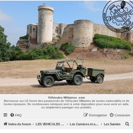
Véhicules Militaires .com
Bienvenue sur LE forum des passionnés de Véhicules Militaires de toutes nationalités et de
toutes époques. De nombreuses rubriques sont à votre disposition pour vous venir en aide,
ou simplement partager vos activités.
Véhicules Militaires .com
Bienvenue sur LE forum des passionnés de Véhicules Militaires de toutes nationalités et de
toutes époques. De nombreuses rubriques sont à votre disposition pour vous venir en aide,
ou simplement partager vos activités.
FAQ
S’enregistrer
Connexion
R
Index du forum
LES VEHICULES MILITAIRES
Les Camions et autres VLTT : Renault, Simca, Marmon, Saviem, Berliet, Sovamag, Land Rover, ...
Les Saviem
e