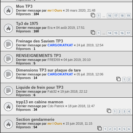
Mon TP3
Dernier message par
mr l Ours
«
26 mars 2020, 21:48
Réponses :
184
1
16
17
18
19
…
Tp3 de 1975
Dernier message par
Era
«
04 août 2019, 17:51
Réponses :
160
1
14
15
16
17
…
Freinage des Saviem TP3
Dernier message par
CARGOKATKAT
«
24 juil. 2019, 12:54
Réponses :
1
RENSEIGNEMENTS TP3
Dernier message par
FRED59
«
04 juin 2019, 20:10
Réponses :
5
Dimensions TP3 sur plaque de tare
Dernier message par
CARGOKATKAT
«
05 juil. 2018, 12:06
Réponses :
14
1
2
Liquide de frein pour TP3
Dernier message par
Fab32
«
19 juin 2018, 22:12
Réponses :
6
trpp13 en cabine marmon
Dernier message par
Cdo Patrick
«
18 juin 2018, 11:47
Réponses :
34
1
2
3
4
Section gendarmerie
Dernier message par
mr l Ours
«
15 juin 2018, 11:15
Réponses :
54
1
2
3
4
5
6