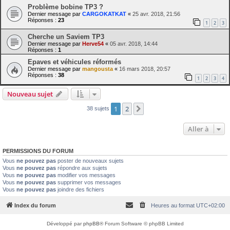
Problème bobine TP3 ?
Dernier message par
CARGOKATKAT
«
25 avr. 2018, 21:56
Réponses :
23
1
2
3
Cherche un Saviem TP3
Dernier message par
Herve54
«
05 avr. 2018, 14:44
Réponses :
1
Epaves et véhicules réformés
Dernier message par
mangousta
«
16 mars 2018, 20:57
Réponses :
38
1
2
3
4
Nouveau sujet
1
2
Suivante
38 sujets
Aller à
PERMISSIONS DU FORUM
Vous
ne pouvez pas
poster de nouveaux sujets
Vous
ne pouvez pas
répondre aux sujets
Vous
ne pouvez pas
modifier vos messages
Vous
ne pouvez pas
supprimer vos messages
Vous
ne pouvez pas
joindre des fichiers
Index du forum
Heures au format
UTC+02:00
Développé par
phpBB
® Forum Software © phpBB Limited