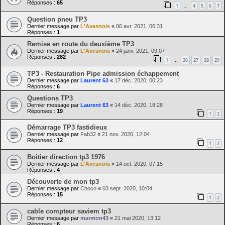
Réponses :
65
1
4
5
6
7
…
Question pneu TP3
Dernier message par
L'Avesnois
«
06 avr. 2021, 06:31
Réponses :
1
Remise en route du deuxième TP3
Dernier message par
L'Avesnois
«
24 janv. 2021, 09:07
Réponses :
282
1
26
27
28
29
…
TP3 - Restauration Pipe admission échappement
Dernier message par
Laurent 63
«
17 déc. 2020, 00:23
Réponses :
6
Questions TP3
Dernier message par
Laurent 63
«
14 déc. 2020, 18:28
Réponses :
19
1
2
Démarrage TP3 fastidieux
Dernier message par
Fab32
«
21 nov. 2020, 12:04
Réponses :
12
1
2
Boitier direction tp3 1976
Dernier message par
L'Avesnois
«
14 oct. 2020, 07:15
Réponses :
4
Découverte de mon tp3
Dernier message par
Choco
«
03 sept. 2020, 10:04
Réponses :
15
1
2
cable compteur saviem tp3
Dernier message par
marmon43
«
21 mai 2020, 13:12
Réponses :
6