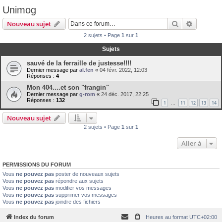
Unimog
Rechercher
Recherch
Nouveau sujet
2 sujets • Page
1
sur
1
Sujets
sauvé de la ferraille de justesse!!!!
Dernier message par
al.fen
«
04 févr. 2022, 12:03
Réponses :
4
Mon 404....et son "frangin"
Dernier message par
g-rom
«
24 déc. 2017, 22:25
Réponses :
132
1
11
12
13
14
…
Nouveau sujet
2 sujets • Page
1
sur
1
Aller à
PERMISSIONS DU FORUM
Vous
ne pouvez pas
poster de nouveaux sujets
Vous
ne pouvez pas
répondre aux sujets
Vous
ne pouvez pas
modifier vos messages
Vous
ne pouvez pas
supprimer vos messages
Vous
ne pouvez pas
joindre des fichiers
Index du forum
Heures au format
UTC+02:00