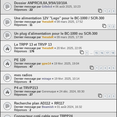
Dossier ANPRC/8,8A,9/9A/10/10A
Dernier message par
Gébécé
«
06 août 2025, 10:23
Réponses :
22
1
2
3
Une alimentation 12V "Lego" pour le BC-1000 / SCR-300
Dernier message par
YvesdeR
«
09 mars 2025, 17:52
Réponses :
11
1
2
Un plug d'alimentation pour le BC-1000 ou SCR-300
Dernier message par
YvesdeR
«
09 mars 2025, 17:39
Le TRPP 13 et TRVP 13
Dernier message par
YvesdeR
«
20 févr. 2025, 22:05
Réponses :
176
1
15
16
17
18
…
PE 120
Dernier message par
gpw14
«
19 févr. 2025, 19:04
Réponses :
47
1
2
3
4
5
mes radios
Dernier message par
mirage
«
19 févr. 2025, 10:14
Réponses :
8
P4 et TRVP213
Dernier message par
Gerenuque
«
24 déc. 2024, 00:30
Réponses :
27
1
2
3
Recherche plan AD112 + RR117
Dernier message par
Beamish
«
01 août 2024, 16:32
Réponses :
2
Connecteur coté cable pour TRPP24