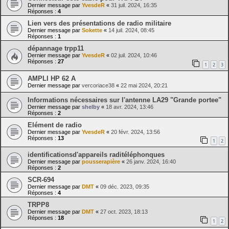
Dernier message par
YvesdeR
«
31 juil. 2024, 16:35
Réponses :
4
Lien vers des présentations de radio militaire
Dernier message par
Sokette
«
14 juil. 2024, 08:45
Réponses :
1
dépannage trpp11
Dernier message par
YvesdeR
«
02 juil. 2024, 10:46
Réponses :
27
1
2
3
AMPLI HP 62 A
Dernier message par
vercoriace38
«
22 mai 2024, 20:21
Informations nécessaires sur l'antenne LA29 "Grande portee"
Dernier message par
shelby
«
18 avr. 2024, 13:46
Réponses :
2
Elément de radio
Dernier message par
YvesdeR
«
20 févr. 2024, 13:56
Réponses :
13
1
2
identificationsd'appareils raditéléphonques
Dernier message par
pousserapière
«
26 janv. 2024, 16:40
Réponses :
2
SCR-694
Dernier message par
DMT
«
09 déc. 2023, 09:35
Réponses :
4
TRPP8
Dernier message par
DMT
«
27 oct. 2023, 18:13
Réponses :
18
1
2