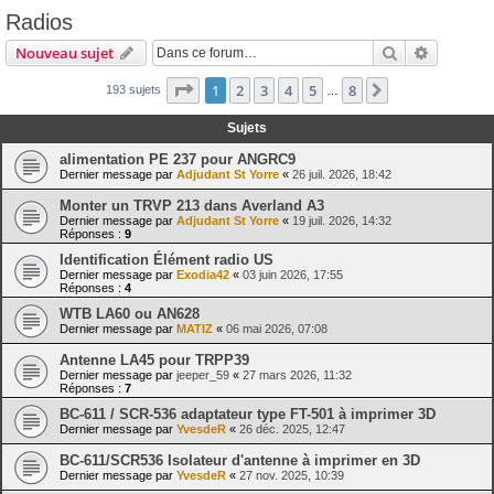
Radios
Rechercher
Recherch
Nouveau sujet
Page
1
sur
8
1
2
3
4
5
8
Suivante
193 sujets
…
Sujets
alimentation PE 237 pour ANGRC9
Dernier message par
Adjudant St Yorre
«
26 juil. 2026, 18:42
Monter un TRVP 213 dans Averland A3
Dernier message par
Adjudant St Yorre
«
19 juil. 2026, 14:32
Réponses :
9
Identification Élément radio US
Dernier message par
Exodia42
«
03 juin 2026, 17:55
Réponses :
4
WTB LA60 ou AN628
Dernier message par
MATIZ
«
06 mai 2026, 07:08
Antenne LA45 pour TRPP39
Dernier message par
jeeper_59
«
27 mars 2026, 11:32
Réponses :
7
BC-611 / SCR-536 adaptateur type FT-501 à imprimer 3D
Dernier message par
YvesdeR
«
26 déc. 2025, 12:47
BC-611/SCR536 Isolateur d'antenne à imprimer en 3D
Dernier message par
YvesdeR
«
27 nov. 2025, 10:39