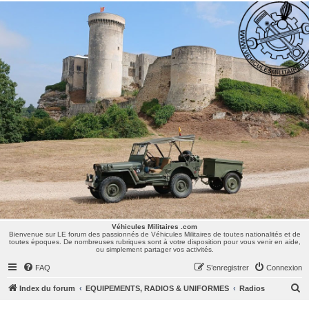
Véhicules Militaires .com
Bienvenue sur LE forum des passionnés de Véhicules Militaires de toutes nationalités et de
toutes époques. De nombreuses rubriques sont à votre disposition pour vous venir en aide,
ou simplement partager vos activités.
Véhicules Militaires .com
Bienvenue sur LE forum des passionnés de Véhicules Militaires de toutes nationalités et de
toutes époques. De nombreuses rubriques sont à votre disposition pour vous venir en aide,
ou simplement partager vos activités.
FAQ
S’enregistrer
Connexion
R
Index du forum
EQUIPEMENTS, RADIOS & UNIFORMES
Radios
e