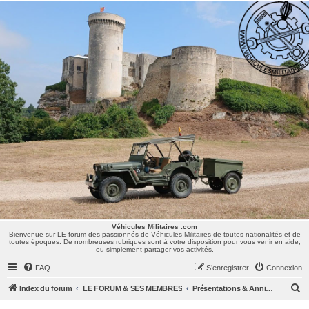
Véhicules Militaires .com
Bienvenue sur LE forum des passionnés de Véhicules Militaires de toutes nationalités et de
toutes époques. De nombreuses rubriques sont à votre disposition pour vous venir en aide,
ou simplement partager vos activités.
Véhicules Militaires .com
Bienvenue sur LE forum des passionnés de Véhicules Militaires de toutes nationalités et de
toutes époques. De nombreuses rubriques sont à votre disposition pour vous venir en aide,
ou simplement partager vos activités.
FAQ
S’enregistrer
Connexion
R
Index du forum
LE FORUM & SES MEMBRES
Présentations & Anniversaires
e