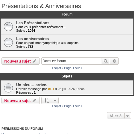
Présentations & Anniversaires
Forum
Les Présentations
Pour vous présenter brièvement...
Sujets :
1094
Les anniversaires
Pour un petit mot sympathique aux copains...
Sujets :
722
Rechercher
Recherch
Nouveau sujet
1 sujet • Page
1
sur
1
Sujets
Un bleu….arrive.
Dernier message par
Al-1
«
25 juil. 2026, 09:04
Réponses :
1
Nouveau sujet
1 sujet • Page
1
sur
1
Aller à
PERMISSIONS DU FORUM