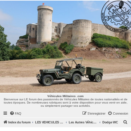
Véhicules Militaires .com
Bienvenue sur LE forum des passionnés de Véhicules Militaires de toutes nationalités et de
toutes époques. De nombreuses rubriques sont à votre disposition pour vous venir en aide,
ou simplement partager vos activités.
Véhicules Militaires .com
Bienvenue sur LE forum des passionnés de Véhicules Militaires de toutes nationalités et de
toutes époques. De nombreuses rubriques sont à votre disposition pour vous venir en aide,
ou simplement partager vos activités.
FAQ
S’enregistrer
Connexion
R
Index du forum
LES VEHICULES MILITAIRES
Les Autres Véhicules US : Dodge, GMC, Ward La France, Diamond, Half Track, Weasel, ...
Dodge WC
e