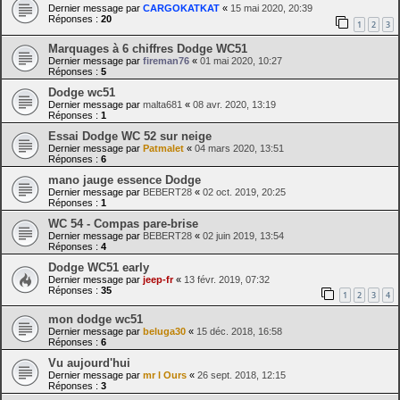
Dernier message par
CARGOKATKAT
«
15 mai 2020, 20:39
Réponses :
20
1
2
3
Marquages à 6 chiffres Dodge WC51
Dernier message par
fireman76
«
01 mai 2020, 10:27
Réponses :
5
Dodge wc51
Dernier message par
malta681
«
08 avr. 2020, 13:19
Réponses :
1
Essai Dodge WC 52 sur neige
Dernier message par
Patmalet
«
04 mars 2020, 13:51
Réponses :
6
mano jauge essence Dodge
Dernier message par
BEBERT28
«
02 oct. 2019, 20:25
Réponses :
1
WC 54 - Compas pare-brise
Dernier message par
BEBERT28
«
02 juin 2019, 13:54
Réponses :
4
Dodge WC51 early
Dernier message par
jeep-fr
«
13 févr. 2019, 07:32
Réponses :
35
1
2
3
4
mon dodge wc51
Dernier message par
beluga30
«
15 déc. 2018, 16:58
Réponses :
6
Vu aujourd'hui
Dernier message par
mr l Ours
«
26 sept. 2018, 12:15
Réponses :
3