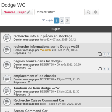
Dodge WC
Rechercher
Recherch
Nouveau sujet
1
2
Suivante
36 sujets
Sujets
recherche info sur pièces en stockage
Dernier message par
lesco32
«
07 avr. 2025, 20:42
recherche informations sur le Dodge wc59
Dernier message par
YvesdeR
«
30 oct. 2021, 18:54
Réponses :
16
1
2
bagues bronze dans bv dodge?
Dernier message par
BEBERT28
«
09 août 2021, 20:29
Réponses :
10
1
2
emplacement n° de chassis
Dernier message par
BEBERT28
«
13 juin 2021, 21:13
Réponses :
2
Tambour de frein dodge wc52
Dernier message par
BEBERT28
«
13 juin 2021, 11:30
Réponses :
3
Recherche Caisse Command Car
Dernier message par
Beep - Beep
«
07 oct. 2020, 19:25
Arceau Command Car