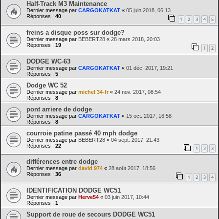
Half-Track M3 Maintenance
Dernier message par
CARGOKATKAT
«
05 juin 2018, 06:13
Réponses :
40
1
2
3
4
5
freins a disque poss sur dodge?
Dernier message par
BEBERT28
«
28 mars 2018, 20:03
Réponses :
19
1
2
DODGE WC-63
Dernier message par
CARGOKATKAT
«
01 déc. 2017, 19:21
Réponses :
5
Dodge WC 52
Dernier message par
michel 34-fr
«
24 nov. 2017, 08:54
Réponses :
8
pont arriere de dodge
Dernier message par
CARGOKATKAT
«
15 oct. 2017, 16:58
Réponses :
8
courroie patine passé 40 mph dodge
Dernier message par
BEBERT28
«
04 sept. 2017, 21:43
Réponses :
22
1
2
3
différences entre dodge
Dernier message par
david 974
«
28 août 2017, 18:56
Réponses :
36
1
2
3
4
IDENTIFICATION DODGE WC51
Dernier message par
Herve54
«
03 juin 2017, 10:44
Réponses :
1
Support de roue de secours DODGE WC51