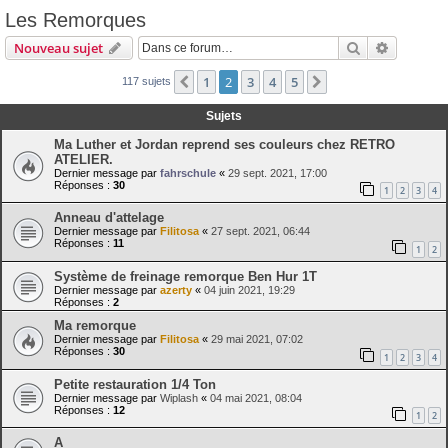
Les Remorques
Rechercher
Recherch
Nouveau sujet
1
2
3
4
5
Précédente
Suivante
117 sujets
Sujets
Ma Luther et Jordan reprend ses couleurs chez RETRO
ATELIER.
Dernier message par
fahrschule
«
29 sept. 2021, 17:00
Réponses :
30
1
2
3
4
Anneau d'attelage
Dernier message par
Filitosa
«
27 sept. 2021, 06:44
Réponses :
11
1
2
Système de freinage remorque Ben Hur 1T
Dernier message par
azerty
«
04 juin 2021, 19:29
Réponses :
2
Ma remorque
Dernier message par
Filitosa
«
29 mai 2021, 07:02
Réponses :
30
1
2
3
4
Petite restauration 1/4 Ton
Dernier message par
Wiplash
«
04 mai 2021, 08:04
Réponses :
12
1
2
A