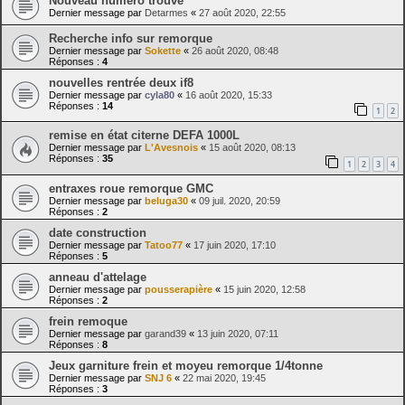
Nouveau numéro trouvé
Dernier message par
Detarmes
«
27 août 2020, 22:55
Recherche info sur remorque
Dernier message par
Sokette
«
26 août 2020, 08:48
Réponses :
4
nouvelles rentrée deux if8
Dernier message par
cyla80
«
16 août 2020, 15:33
Réponses :
14
1
2
remise en état citerne DEFA 1000L
Dernier message par
L'Avesnois
«
15 août 2020, 08:13
Réponses :
35
1
2
3
4
entraxes roue remorque GMC
Dernier message par
beluga30
«
09 juil. 2020, 20:59
Réponses :
2
date construction
Dernier message par
Tatoo77
«
17 juin 2020, 17:10
Réponses :
5
anneau d'attelage
Dernier message par
pousserapière
«
15 juin 2020, 12:58
Réponses :
2
frein remoque
Dernier message par
garand39
«
13 juin 2020, 07:11
Réponses :
8
Jeux garniture frein et moyeu remorque 1/4tonne
Dernier message par
SNJ 6
«
22 mai 2020, 19:45
Réponses :
3