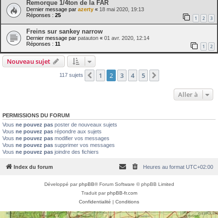
Remorque 1/4ton de la FAR
Dernier message par
azerty
«
18 mai 2020, 19:13
Réponses :
25
1
2
3
Freins sur sankey narrow
Dernier message par
patauton
«
01 avr. 2020, 12:14
Réponses :
11
1
2
Nouveau sujet
1
2
3
4
5
Précédente
Suivante
117 sujets
Aller à
PERMISSIONS DU FORUM
Vous
ne pouvez pas
poster de nouveaux sujets
Vous
ne pouvez pas
répondre aux sujets
Vous
ne pouvez pas
modifier vos messages
Vous
ne pouvez pas
supprimer vos messages
Vous
ne pouvez pas
joindre des fichiers
Index du forum
Heures au format
UTC+02:00
Développé par
phpBB
® Forum Software © phpBB Limited
Traduit par
phpBB-fr.com
Confidentialité
|
Conditions