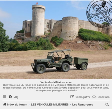
Véhicules Militaires .com
Bienvenue sur LE forum des passionnés de Véhicules Militaires de toutes nationalités et de
toutes époques. De nombreuses rubriques sont à votre disposition pour vous venir en aide,
ou simplement partager vos activités.
Véhicules Militaires .com
Bienvenue sur LE forum des passionnés de Véhicules Militaires de toutes nationalités et de
toutes époques. De nombreuses rubriques sont à votre disposition pour vous venir en aide,
ou simplement partager vos activités.
FAQ
S’enregistrer
Connexion
R
Index du forum
LES VEHICULES MILITAIRES
Les Remorques
e