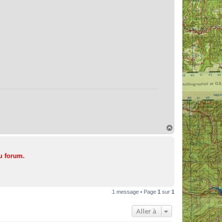
H
a
u
t
u forum.
1 message • Page
1
sur
1
Aller à