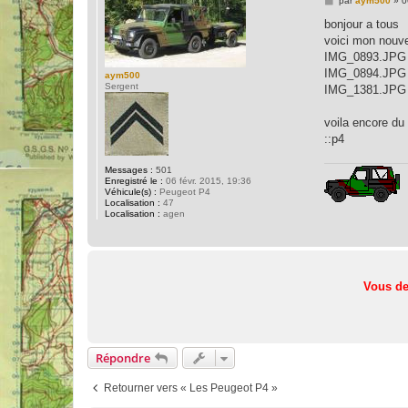
par
aym500
»
0
e
s
bonjour a tous
s
voici mon nouve
a
g
IMG_0893.JPG
e
IMG_0894.JPG
aym500
Sergent
IMG_1381.JPG
voila encore du
::p4
Messages :
501
Enregistré le :
06 févr. 2015, 19:36
Véhicule(s) :
Peugeot P4
Localisation :
47
Localisation :
agen
Vous de
Répondre
Retourner vers « Les Peugeot P4 »