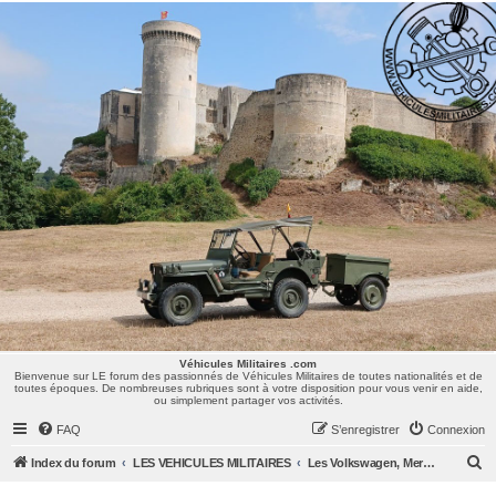
Véhicules Militaires .com
Bienvenue sur LE forum des passionnés de Véhicules Militaires de toutes nationalités et de
toutes époques. De nombreuses rubriques sont à votre disposition pour vous venir en aide,
ou simplement partager vos activités.
Véhicules Militaires .com
Bienvenue sur LE forum des passionnés de Véhicules Militaires de toutes nationalités et de
toutes époques. De nombreuses rubriques sont à votre disposition pour vous venir en aide,
ou simplement partager vos activités.
FAQ
S’enregistrer
Connexion
R
Index du forum
LES VEHICULES MILITAIRES
Les Volkswagen, Mercedes, Opel, Zis, Lancia, GAZ,...
e