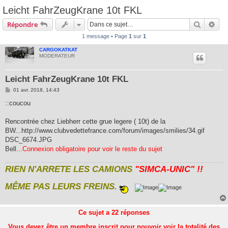
Leicht FahrZeugKrane 10t FKL
Recherc
Rec
Répondre
1 message • Page
1
sur
1
CARGOKATKAT
MODERATEUR
Leicht FahrZeugKrane 10t FKL
M
01 avr. 2018, 14:43
e
s
::coucou
s
a
g
Rencontrée chez Liebherr cette grue legere ( 10t) de la
e
BW...http://www.clubvedettefrance.com/forum/images/smilies/34.gif
DSC_6674.JPG
Bell
...Connexion obligatoire pour voir le reste du sujet
RIEN N'ARRETE LES CAMIONS
"SIMCA-UNIC" !!
MÊME PAS LEURS FREINS.
Ce sujet a
22
réponses
Vous devez être un membre inscrit pour pouvoir voir la totalité des