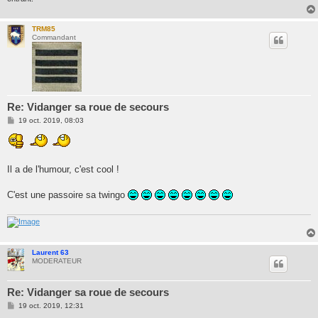
TRM85
Commandant
Re: Vidanger sa roue de secours
M
19 oct. 2019, 08:03
e
s
s
a
g
Il a de l'humour, c'est cool !
e
C'est une passoire sa twingo
Laurent 63
MODERATEUR
Re: Vidanger sa roue de secours
M
19 oct. 2019, 12:31
e