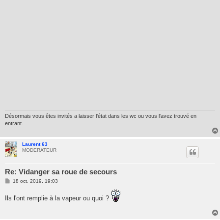
Désormais vous êtes invités a laisser l'état dans les wc ou vous l'avez trouvé en
entrant.
Laurent 63
MODERATEUR
Re: Vidanger sa roue de secours
M
18 oct. 2019, 19:03
e
s
Ils l'ont remplie à la vapeur ou quoi ?
s
a
g
e