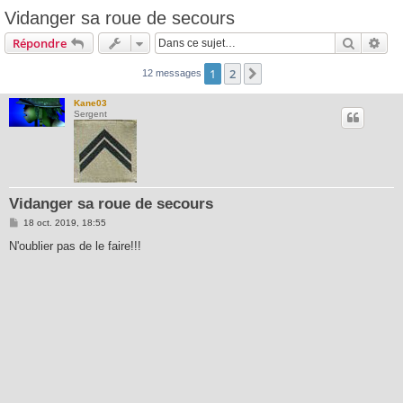
Vidanger sa roue de secours
Recherc
Rec
Répondre
1
2
Suivante
12 messages
Kane03
Sergent
Vidanger sa roue de secours
M
18 oct. 2019, 18:55
e
s
N'oublier pas de le faire!!!
s
a
g
e