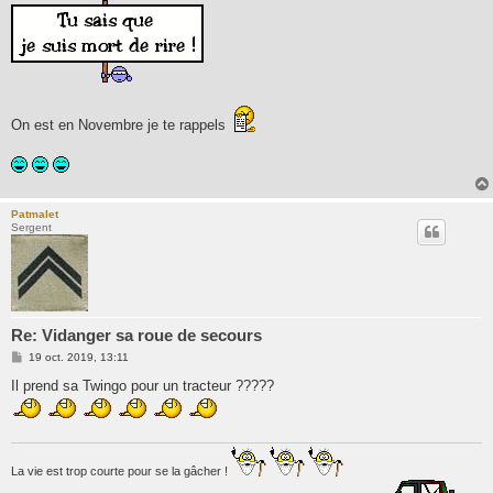
s
s
a
g
e
On est en Novembre je te rappels
Patmalet
Sergent
Re: Vidanger sa roue de secours
M
19 oct. 2019, 13:11
e
s
Il prend sa Twingo pour un tracteur ?????
s
a
g
e
La vie est trop courte pour se la gâcher !