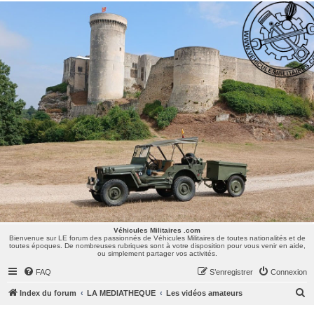
Véhicules Militaires .com
Bienvenue sur LE forum des passionnés de Véhicules Militaires de toutes nationalités et de
toutes époques. De nombreuses rubriques sont à votre disposition pour vous venir en aide,
ou simplement partager vos activités.
Véhicules Militaires .com
Bienvenue sur LE forum des passionnés de Véhicules Militaires de toutes nationalités et de
toutes époques. De nombreuses rubriques sont à votre disposition pour vous venir en aide,
ou simplement partager vos activités.
FAQ
S’enregistrer
Connexion
R
Index du forum
LA MEDIATHEQUE
Les vidéos amateurs
e