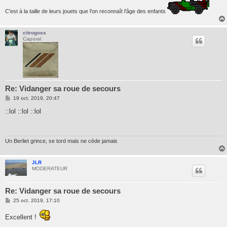
C'est à la taille de leurs jouets que l'on reconnaît l'âge des enfants
citrogoss
Caporal
Re: Vidanger sa roue de secours
M
19 oct. 2019, 20:47
e
s
::lol ::lol ::lol
s
a
g
e
Un Berliet grince, se tord mais ne cède jamais
JLR
MODERATEUR
Re: Vidanger sa roue de secours
M
25 oct. 2019, 17:10
e
s
Excellent !
s
a