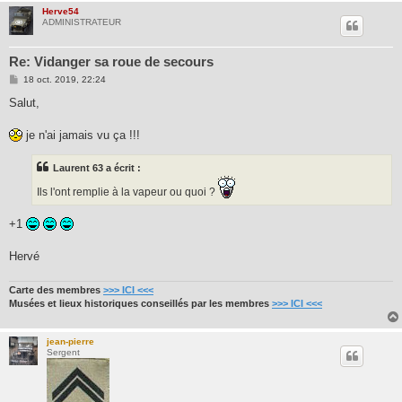
Herve54
ADMINISTRATEUR
Re: Vidanger sa roue de secours
M
18 oct. 2019, 22:24
e
s
Salut,
s
a
g
je n'ai jamais vu ça !!!
e
Laurent 63 a écrit :
Ils l'ont remplie à la vapeur ou quoi ?
+1
Hervé
Carte des membres
>>> ICI <<<
Musées et lieux historiques conseillés par les membres
>>> ICI <<<
jean-pierre
Sergent