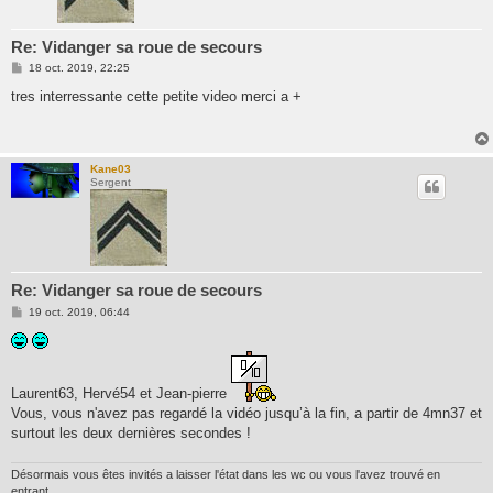
Re: Vidanger sa roue de secours
M
18 oct. 2019, 22:25
e
s
tres interressante cette petite video merci a +
s
a
g
e
Kane03
Sergent
Re: Vidanger sa roue de secours
M
19 oct. 2019, 06:44
e
s
s
a
g
e
Laurent63, Hervé54 et Jean-pierre
Vous, vous n'avez pas regardé la vidéo jusqu’à la fin, a partir de 4mn37 et
surtout les deux dernières secondes !
Désormais vous êtes invités a laisser l'état dans les wc ou vous l'avez trouvé en
entrant.