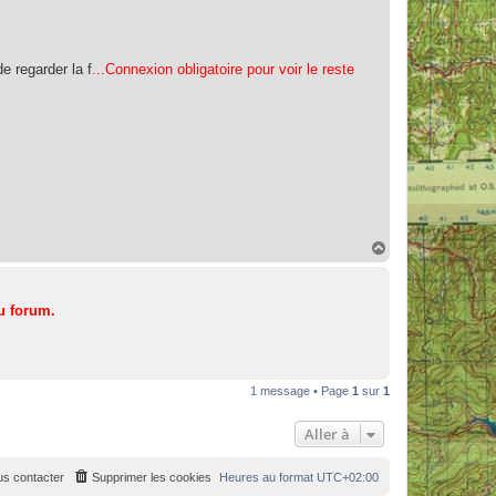
e regarder la f
...Connexion obligatoire pour voir le reste
H
a
u
t
u forum.
1 message • Page
1
sur
1
Aller à
s contacter
Supprimer les cookies
Heures au format
UTC+02:00