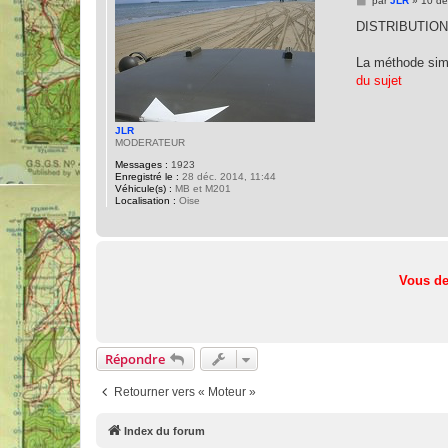
par
JLR
»
10 dé
e
s
DISTRIBUTION
s
a
g
La méthode simp
e
du sujet
JLR
MODERATEUR
Messages :
1923
Enregistré le :
28 déc. 2014, 11:44
Véhicule(s) :
MB et M201
Localisation :
Oise
Vous de
Répondre
Retourner vers « Moteur »
Index du forum