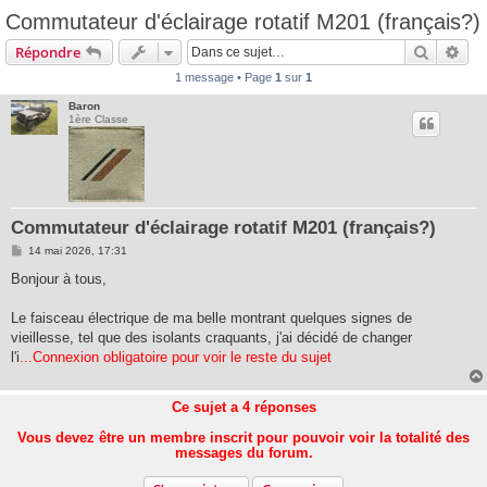
Commutateur d'éclairage rotatif M201 (français?)
Recherc
Rec
Répondre
1 message • Page
1
sur
1
Baron
1ère Classe
Commutateur d'éclairage rotatif M201 (français?)
M
14 mai 2026, 17:31
e
s
Bonjour à tous,
s
a
g
Le faisceau électrique de ma belle montrant quelques signes de
e
vieillesse, tel que des isolants craquants, j'ai décidé de changer
l'i
...Connexion obligatoire pour voir le reste du sujet
Ce sujet a
4
réponses
Vous devez être un membre inscrit pour pouvoir voir la totalité des
messages du forum.