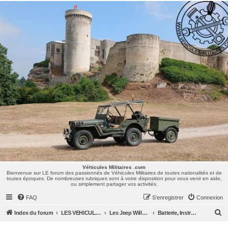
Véhicules Militaires .com
Bienvenue sur LE forum des passionnés de Véhicules Militaires de toutes nationalités et de
toutes époques. De nombreuses rubriques sont à votre disposition pour vous venir en aide,
ou simplement partager vos activités.
Véhicules Militaires .com
Bienvenue sur LE forum des passionnés de Véhicules Militaires de toutes nationalités et de
toutes époques. De nombreuses rubriques sont à votre disposition pour vous venir en aide,
ou simplement partager vos activités.
FAQ
S’enregistrer
Connexion
R
Index du forum
LES VEHICULES MILITAIRES
Les Jeep Willys MB, Ford GPW, Hotchkiss M201, CJ/M38/MUTT, ...
Batterie, Instruments, Eclairage
e