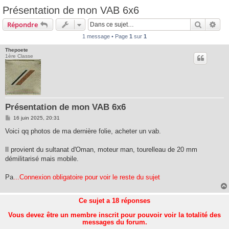
Présentation de mon VAB 6x6
Recherc
Rec
Répondre
1 message • Page
1
sur
1
Thepoete
1ère Classe
Présentation de mon VAB 6x6
M
16 juin 2025, 20:31
e
s
Voici qq photos de ma dernière folie, acheter un vab.
s
a
g
Il provient du sultanat d'Oman, moteur man, tourelleau de 20 mm
e
démilitarisé mais mobile.
Pa
...Connexion obligatoire pour voir le reste du sujet
Ce sujet a
18
réponses
Vous devez être un membre inscrit pour pouvoir voir la totalité des
messages du forum.