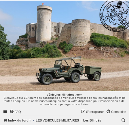
Véhicules Militaires .com
Bienvenue sur LE forum des passionnés de Véhicules Militaires de toutes nationalités et de
toutes époques. De nombreuses rubriques sont à votre disposition pour vous venir en aide,
ou simplement partager vos activités.
Véhicules Militaires .com
Bienvenue sur LE forum des passionnés de Véhicules Militaires de toutes nationalités et de
toutes époques. De nombreuses rubriques sont à votre disposition pour vous venir en aide,
ou simplement partager vos activités.
FAQ
S’enregistrer
Connexion
R
Index du forum
LES VEHICULES MILITAIRES
Les Blindés
e