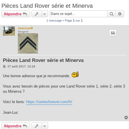
Pièces Land Rover série et Minerva
Recherc
Rec
Répondre
1 message • Page
1
sur
1
Jean-LucB
Sergent
Pièces Land Rover série et Minerva
M
27 août 2017, 13:18
e
s
Une bonne adresse que je recommande.
s
a
g
Vous avez besoin de pièces pour une Land Rover série 1, série 2, série 3
e
ou Minerva ?
Voici le liens:
https://seriesforever.com/fr/
Jean-Luc
Répondre