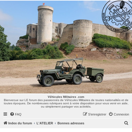
Véhicules Militaires .com
Bienvenue sur LE forum des passionnés de Véhicules Militaires de toutes nationalités et de
toutes époques. De nombreuses rubriques sont à votre disposition pour vous venir en aide,
ou simplement partager vos activités.
Véhicules Militaires .com
Bienvenue sur LE forum des passionnés de Véhicules Militaires de toutes nationalités et de
toutes époques. De nombreuses rubriques sont à votre disposition pour vous venir en aide,
ou simplement partager vos activités.
FAQ
S’enregistrer
Connexion
R
Index du forum
L'ATELIER
Bonnes adresses
e