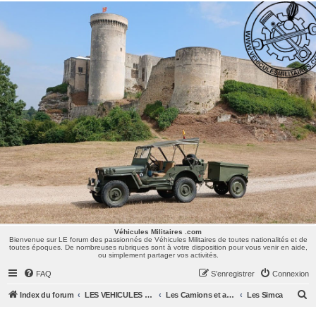
Véhicules Militaires .com
Bienvenue sur LE forum des passionnés de Véhicules Militaires de toutes nationalités et de
toutes époques. De nombreuses rubriques sont à votre disposition pour vous venir en aide,
ou simplement partager vos activités.
Véhicules Militaires .com
Bienvenue sur LE forum des passionnés de Véhicules Militaires de toutes nationalités et de
toutes époques. De nombreuses rubriques sont à votre disposition pour vous venir en aide,
ou simplement partager vos activités.
FAQ
S’enregistrer
Connexion
R
Index du forum
LES VEHICULES MILITAIRES
Les Camions et autres VLTT : Renault, Simca, Marmon, Saviem, Berliet, Sovamag, Land Rover, ...
Les Simca
e