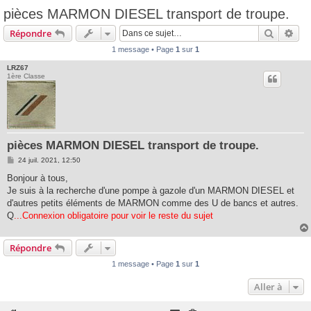
pièces MARMON DIESEL transport de troupe.
Recherc
Rec
Répondre
1 message • Page
1
sur
1
LRZ67
1ère Classe
pièces MARMON DIESEL transport de troupe.
M
24 juil. 2021, 12:50
e
s
Bonjour à tous,
s
Je suis à la recherche d'une pompe à gazole d'un MARMON DIESEL et
a
g
d'autres petits éléments de MARMON comme des U de bancs et autres.
e
Q
...Connexion obligatoire pour voir le reste du sujet
Répondre
1 message • Page
1
sur
1
Aller à