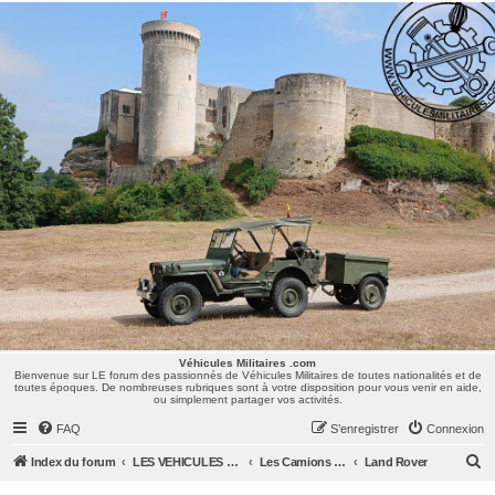
Véhicules Militaires .com
Bienvenue sur LE forum des passionnés de Véhicules Militaires de toutes nationalités et de
toutes époques. De nombreuses rubriques sont à votre disposition pour vous venir en aide,
ou simplement partager vos activités.
Véhicules Militaires .com
Bienvenue sur LE forum des passionnés de Véhicules Militaires de toutes nationalités et de
toutes époques. De nombreuses rubriques sont à votre disposition pour vous venir en aide,
ou simplement partager vos activités.
FAQ
S’enregistrer
Connexion
R
Index du forum
LES VEHICULES MILITAIRES
Les Camions et autres VLTT : Renault, Simca, Marmon, Saviem, Berliet, Sovamag, Land Rover, ...
Land Rover
e