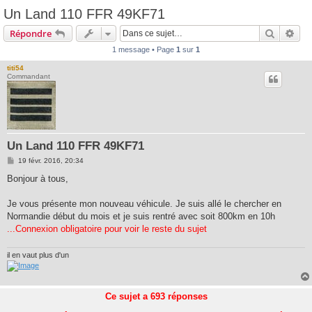
Un Land 110 FFR 49KF71
Recherc
Rec
Répondre
1 message • Page
1
sur
1
titi54
Commandant
Un Land 110 FFR 49KF71
M
19 févr. 2016, 20:34
e
s
Bonjour à tous,
s
a
g
Je vous présente mon nouveau véhicule. Je suis allé le chercher en
e
Normandie début du mois et je suis rentré avec soit 800km en 10h
...Connexion obligatoire pour voir le reste du sujet
il en vaut plus d'un
Ce sujet a
693
réponses