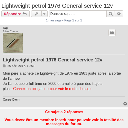
Lightweight petrol 1976 General service 12v
Recherc
Rec
Répondre
1 message • Page
1
sur
1
Tag
1ère Classe
Lightweight petrol 1976 General service 12v
M
25 déc. 2017, 12:58
e
s
Mon père a acheté ce Lightweight de 1976 en 1983 juste après la sortie
s
de l'armée
a
g
Je l'ai recupere full time en 2000 et amélioré pour des trajets
e
plus
...Connexion obligatoire pour voir le reste du sujet
Carpe Diem
Ce sujet a
2
réponses
Vous devez être un membre inscrit pour pouvoir voir la totalité des
messages du forum.