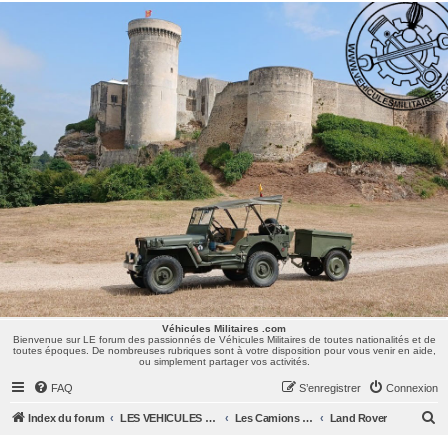
Véhicules Militaires .com
Bienvenue sur LE forum des passionnés de Véhicules Militaires de toutes nationalités et de
toutes époques. De nombreuses rubriques sont à votre disposition pour vous venir en aide,
ou simplement partager vos activités.
Véhicules Militaires .com
Bienvenue sur LE forum des passionnés de Véhicules Militaires de toutes nationalités et de
toutes époques. De nombreuses rubriques sont à votre disposition pour vous venir en aide,
ou simplement partager vos activités.
FAQ
S’enregistrer
Connexion
R
Index du forum
LES VEHICULES MILITAIRES
Les Camions et autres VLTT : Renault, Simca, Marmon, Saviem, Berliet, Sovamag, Land Rover, ...
Land Rover
e