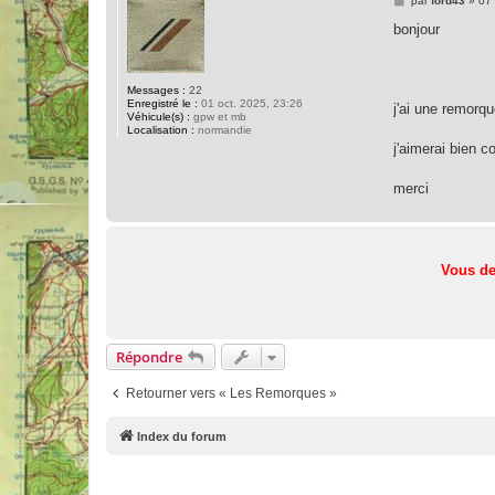
par
ford43
»
07 
e
s
bonjour
s
a
g
e
Messages :
22
Enregistré le :
01 oct. 2025, 23:26
j'ai une remor
Véhicule(s) :
gpw et mb
Localisation :
normandie
j'aimerai bien c
merci
Vous de
Répondre
Retourner vers « Les Remorques »
Index du forum