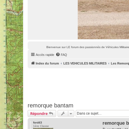
Bienvenue sur LE forum des passionnés de Véhicules Militaires
Accès rapide
FAQ
Index du forum
LES VEHICULES MILITAIRES
Les Remor
remorque bantam
Répondre
remorque 
ford43
1ère Classe
M