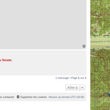
H
a
u
t
u forum.
1 message • Page
1
sur
1
Aller à
s contacter
Supprimer les cookies
Heures au format
UTC+02:00