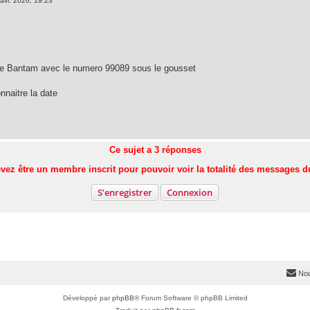
avr. 2026, 19:23
que Bantam avec le numero 99089 sous le gousset
onnaitre la date
Ce sujet a
3
réponses
vez être un membre inscrit pour pouvoir voir la totalité des messages d
S’enregistrer
Connexion
Nou
Développé par
phpBB
® Forum Software © phpBB Limited