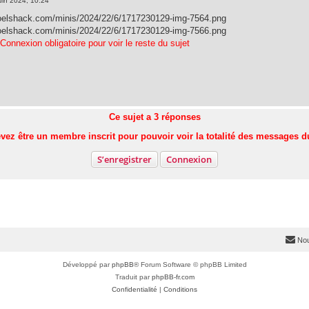
uin 2024, 10:24
noelshack.com/minis/2024/22/6/1717230129-img-7564.png
noelshack.com/minis/2024/22/6/1717230129-img-7566.png
.Connexion obligatoire pour voir le reste du sujet
Ce sujet a
3
réponses
vez être un membre inscrit pour pouvoir voir la totalité des messages d
S’enregistrer
Connexion
Nou
Développé par
phpBB
® Forum Software © phpBB Limited
Traduit par
phpBB-fr.com
Confidentialité
|
Conditions