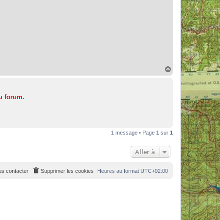
H
a
u
t
u forum.
1 message • Page
1
sur
1
Aller à
s contacter
Supprimer les cookies
Heures au format
UTC+02:00