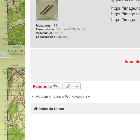
par
GT63
»
01 j
e
s
https://image.
s
https://image.
a
g
https://image.
..
e
Messages :
44
Enregistré le :
17 mai 2020, 07:27
Véhicule(s) :
sx8 ar
Localisation :
ARLANC
Vous de
Répondre
Retourner vers « Wolkswagen »
Index du forum