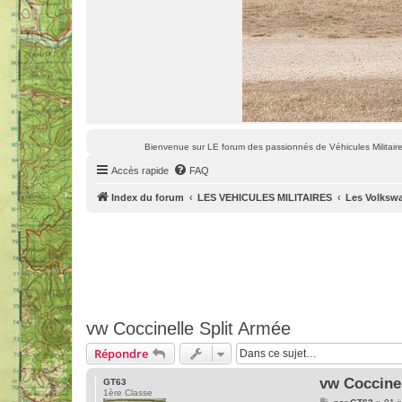
Bienvenue sur LE forum des passionnés de Véhicules Militaires
Accès rapide
FAQ
Index du forum
LES VEHICULES MILITAIRES
Les Volkswa
vw Coccinelle Split Armée
Répondre
vw Coccinel
GT63
1ère Classe
M