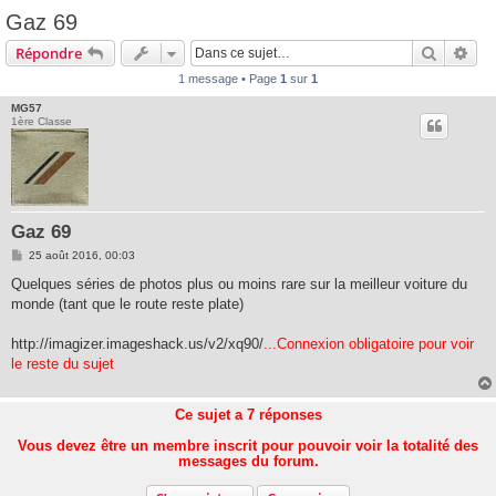
Gaz 69
Recherc
Rec
Répondre
1 message • Page
1
sur
1
MG57
1ère Classe
Gaz 69
M
25 août 2016, 00:03
e
s
Quelques séries de photos plus ou moins rare sur la meilleur voiture du
s
monde (tant que le route reste plate)
a
g
e
http://imagizer.imageshack.us/v2/xq90/
...Connexion obligatoire pour voir
le reste du sujet
Ce sujet a
7
réponses
Vous devez être un membre inscrit pour pouvoir voir la totalité des
messages du forum.