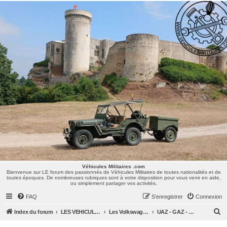
Véhicules Militaires .com
Bienvenue sur LE forum des passionnés de Véhicules Militaires de toutes nationalités et de
toutes époques. De nombreuses rubriques sont à votre disposition pour vous venir en aide,
ou simplement partager vos activités.
Véhicules Militaires .com
Bienvenue sur LE forum des passionnés de Véhicules Militaires de toutes nationalités et de
toutes époques. De nombreuses rubriques sont à votre disposition pour vous venir en aide,
ou simplement partager vos activités.
FAQ
S’enregistrer
Connexion
R
Index du forum
LES VEHICULES MILITAIRES
Les Volkswagen, Mercedes, Opel, Zis, Lancia, GAZ,...
UAZ - GAZ - BTR - Véhicules Russes en général
e