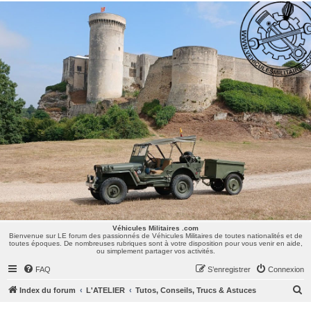
Véhicules Militaires .com
Bienvenue sur LE forum des passionnés de Véhicules Militaires de toutes nationalités et de
toutes époques. De nombreuses rubriques sont à votre disposition pour vous venir en aide,
ou simplement partager vos activités.
Véhicules Militaires .com
Bienvenue sur LE forum des passionnés de Véhicules Militaires de toutes nationalités et de
toutes époques. De nombreuses rubriques sont à votre disposition pour vous venir en aide,
ou simplement partager vos activités.
FAQ
S’enregistrer
Connexion
R
Index du forum
L'ATELIER
Tutos, Conseils, Trucs & Astuces
e