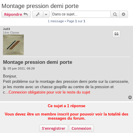
Montage pression demi porte
Recherc
Rec
Répondre
1 message • Page
1
sur
1
Jo03
1ère Classe
Montage pression demi porte
M
05 juin 2021, 08:29
e
s
Bonjour,
s
Petit problème sur le montage des pression demi porte sur la carrosserie,
a
g
je les monte avec un chasse goupille au centre de la pression et
e
c
...Connexion obligatoire pour voir le reste du sujet
Ce sujet a
1
réponse
Vous devez être un membre inscrit pour pouvoir voir la totalité des
messages du forum.
S’enregistrer
Connexion