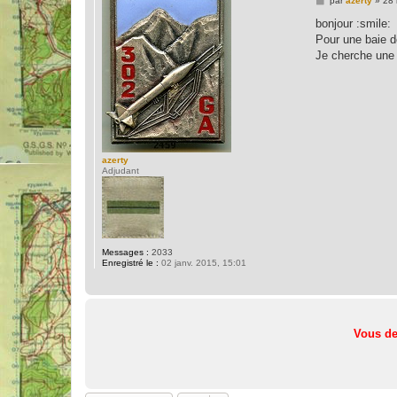
par
azerty
»
28 
e
s
bonjour :smile:
s
Pour une baie d
a
g
Je cherche une s
e
azerty
Adjudant
Messages :
2033
Enregistré le :
02 janv. 2015, 15:01
Vous de