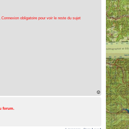
..Connexion obligatoire pour voir le reste du sujet
H
a
u
t
u forum.