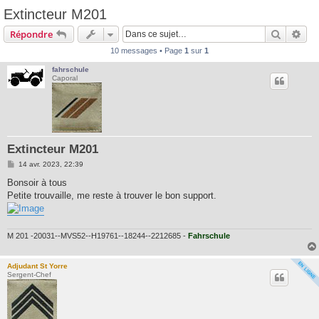
Extincteur M201
Recherc
Rec
Répondre
10 messages • Page
1
sur
1
fahrschule
Caporal
Extincteur M201
M
14 avr. 2023, 22:39
e
s
Bonsoir à tous
s
Petite trouvaille, me reste à trouver le bon support.
a
g
e
M 201 -20031--MVS52--H19761--18244--2212685 -
Fahrschule
Adjudant St Yorre
Sergent-Chef