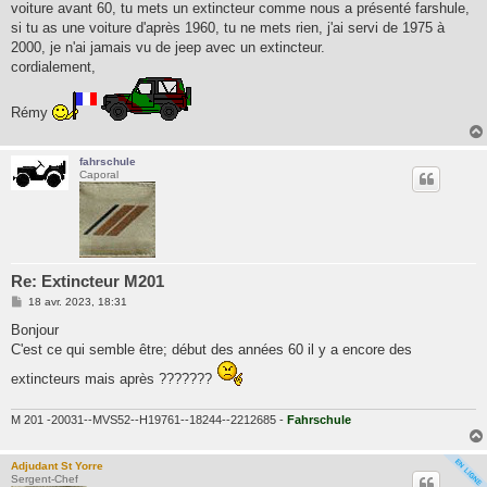
g
voiture avant 60, tu mets un extincteur comme nous a présenté farshule,
e
si tu as une voiture d'après 1960, tu ne mets rien, j'ai servi de 1975 à
2000, je n'ai jamais vu de jeep avec un extincteur.
cordialement,
Rémy
fahrschule
Caporal
Re: Extincteur M201
M
18 avr. 2023, 18:31
e
s
Bonjour
s
C'est ce qui semble être; début des années 60 il y a encore des
a
g
extincteurs mais après ???????
e
M 201 -20031--MVS52--H19761--18244--2212685 -
Fahrschule
Adjudant St Yorre
Sergent-Chef