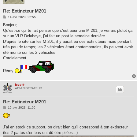
Re: Extincteur M201
M
14 avr. 2023, 22:55
e
s
Bonjour,
s
Qu’est-ce qui te fait penser que c’est pour une M 201, je verrais plutôt ça
a
g
sur un VLR Delahaye, j’ai fait un post la semaine dernière.
e
D’après le site sur les M 201, il y aurait eu des extincteurs mais pendant
très peu de temps; les 2 véhicules étant contemporains, ils peuvent avoir
été monté sur les 2 véhicules.
Cordialement
Rémy
jeep-fr
ADMINISTRATEUR
Re: Extincteur M201
M
15 avr. 2023, 11:06
e
s
s
a
g
J'ai en stock ce support, on dirait bien qu'il correspond à ton extincteur
e
(les 2 pattes d'en bas ont dû être pliées...)