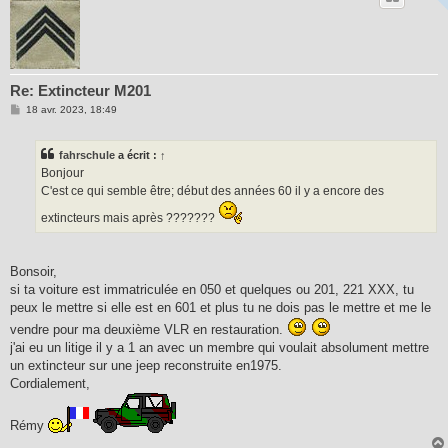
Re: Extincteur M201
M
18 avr. 2023, 18:49
e
s
s
fahrschule
a écrit :
↑
a
g
Bonjour
e
C'est ce qui semble être; début des années 60 il y a encore des
extincteurs mais après ???????
Bonsoir,
si ta voiture est immatriculée en 050 et quelques ou 201, 221 XXX, tu
peux le mettre si elle est en 601 et plus tu ne dois pas le mettre et me le
vendre pour ma deuxième VLR en restauration.
j'ai eu un litige il y a 1 an avec un membre qui voulait absolument mettre
un extincteur sur une jeep reconstruite en1975.
Cordialement,
Rémy