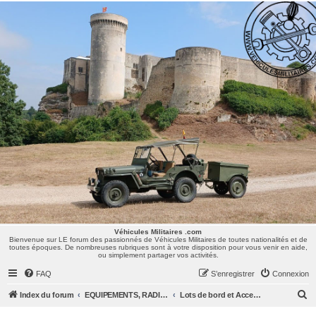
Véhicules Militaires .com
Bienvenue sur LE forum des passionnés de Véhicules Militaires de toutes nationalités et de
toutes époques. De nombreuses rubriques sont à votre disposition pour vous venir en aide,
ou simplement partager vos activités.
Véhicules Militaires .com
Bienvenue sur LE forum des passionnés de Véhicules Militaires de toutes nationalités et de
toutes époques. De nombreuses rubriques sont à votre disposition pour vous venir en aide,
ou simplement partager vos activités.
FAQ
S’enregistrer
Connexion
R
Index du forum
EQUIPEMENTS, RADIOS & UNIFORMES
Lots de bord et Accessoires
e