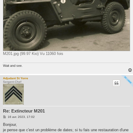
M201.jpg (99.97 Kio) Vu 11060 fois
Wait and see.
Adjudant St Yorre
Sergent-Chef
Re: Extincteur M201
M
16 avr. 2023, 17:02
e
s
Bonjour,
s
je pense que c'est un problème de dates; si tu fais une restauration d'une
a