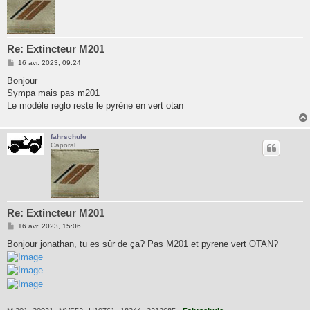
Re: Extincteur M201
M
16 avr. 2023, 09:24
e
s
Bonjour
s
Sympa mais pas m201
a
g
Le modèle reglo reste le pyrène en vert otan
e
fahrschule
Caporal
Re: Extincteur M201
M
16 avr. 2023, 15:06
e
s
Bonjour jonathan, tu es sûr de ça? Pas M201 et pyrene vert OTAN?
s
a
g
e