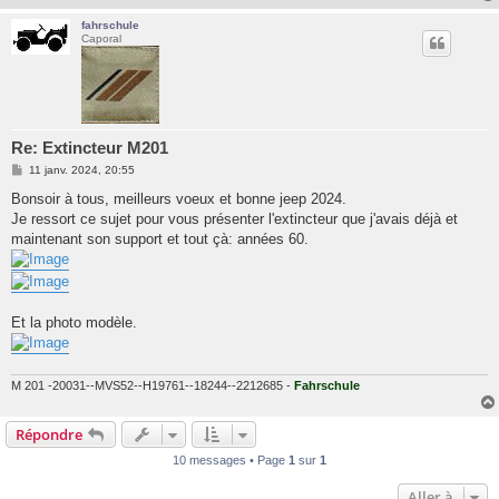
fahrschule
Caporal
Re: Extincteur M201
M
11 janv. 2024, 20:55
e
s
Bonsoir à tous, meilleurs voeux et bonne jeep 2024.
s
Je ressort ce sujet pour vous présenter l'extincteur que j'avais déjà et
a
g
maintenant son support et tout çà: années 60.
e
Et la photo modèle.
M 201 -20031--MVS52--H19761--18244--2212685 -
Fahrschule
Répondre
10 messages • Page
1
sur
1
Aller à