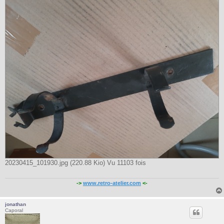
20230415_101930.jpg (220.88 Kio) Vu 11103 fois
->
www.retro-atelier.com
<-
jonathan
Caporal