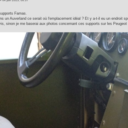
»
04 juin 2023, 06:37
 supports Famas.
ans un Auverland ce serait où l'emplacement idéal ? Et y a-t-il eu un endroit 
vis, sinon je me baserai aux photos concernant ces supports sur les Peugeot