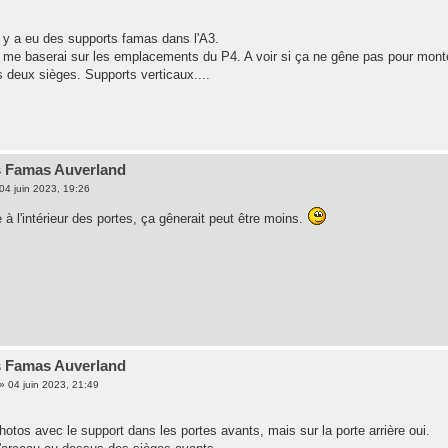
il y a eu des supports famas dans l'A3.
e me baserai sur les emplacements du P4. A voir si ça ne gêne pas pour mont
s deux sièges. Supports verticaux....
s Famas Auverland
04 juin 2023, 19:26
à l'intérieur des portes, ça gênerait peut être moins.
s Famas Auverland
»
04 juin 2023, 21:49
hotos avec le support dans les portes avants, mais sur la porte arrière oui.