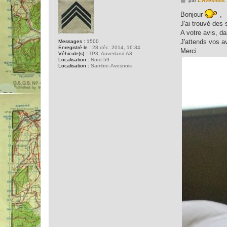
par
L'Avesnois
e
s
Bonjour
,
s
J'ai trouvé des
a
g
A votre avis, d
e
J'attends vos a
Messages :
1500
Enregistré le :
28 déc. 2014, 16:34
Merci
Véhicule(s) :
TP3, Auverland A3
Localisation :
Nord-59
Localisation :
Sambre-Avesnois