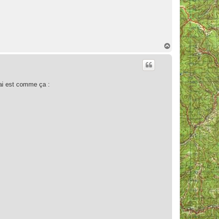
H
a
u
t
rai est comme ça :