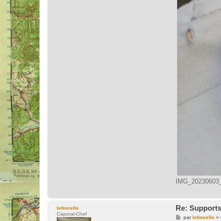
IMG_20230603_1
Re: Support
letincelle
Caporal-Chef
M
par
letincelle
»