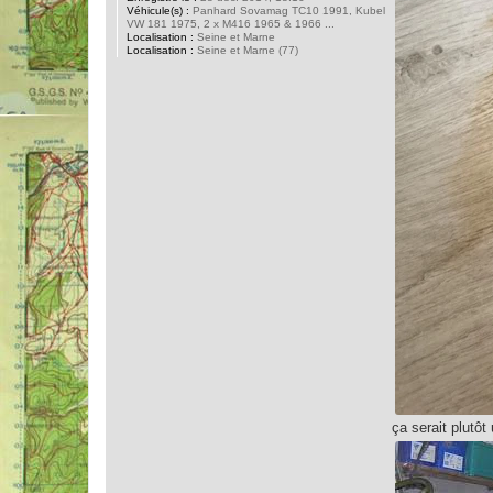
Véhicule(s) :
Panhard Sovamag TC10 1991, Kubel
VW 181 1975, 2 x M416 1965 & 1966 ...
Localisation :
Seine et Marne
Localisation :
Seine et Marne (77)
ça serait plutô