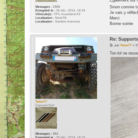
Également sur l
e
Sinon comme tu 
Messages :
1500
Enregistré le :
28 déc. 2014, 16:34
Je vais y réfléch
Véhicule(s) :
TP3, Auverland A3
Merci
Localisation :
Nord-59
Localisation :
Sambre-Avesnois
Bonne soirée
Re: Support
M
par
Tatoo77
»
2
e
s
Ton kit ne resse
s
a
g
e
Tatoo77
Caporal-Chef
Messages :
364
Enregistré le :
28 déc. 2014, 18:16