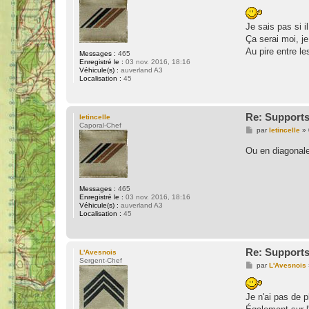
e
s
s
Je sais pas si 
a
g
Ça serai moi, j
e
Au pire entre le
Messages :
465
Enregistré le :
03 nov. 2016, 18:16
Véhicule(s) :
auverland A3
Localisation :
45
Re: Support
letincelle
Caporal-Chef
M
par
letincelle
»
e
s
Ou en diagonale 
s
a
g
e
Messages :
465
Enregistré le :
03 nov. 2016, 18:16
Véhicule(s) :
auverland A3
Localisation :
45
Re: Support
L'Avesnois
Sergent-Chef
M
par
L'Avesnois
e
s
s
Je n'ai pas de p
a
g