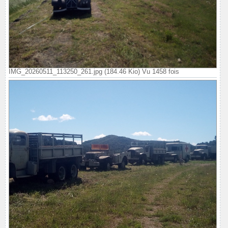
IMG_20260511_113250_261.jpg (184.46 Kio) Vu 1458 fois