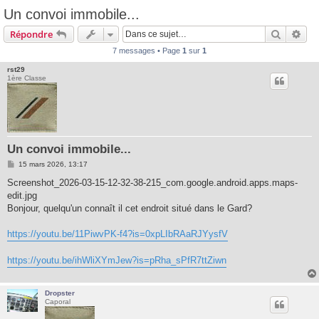
Un convoi immobile...
Recherc
Rec
Répondre
7 messages • Page
1
sur
1
rst29
1ère Classe
Un convoi immobile...
M
15 mars 2026, 13:17
e
s
Screenshot_2026-03-15-12-32-38-215_com.google.android.apps.maps-
s
edit.jpg
a
g
Bonjour, quelqu'un connaît il cet endroit situé dans le Gard?
e
https://youtu.be/11PiwvPK-f4?is=0xpLIbRAaRJYysfV
https://youtu.be/ihWliXYmJew?is=pRha_sPfR7ttZiwn
Dropster
Caporal