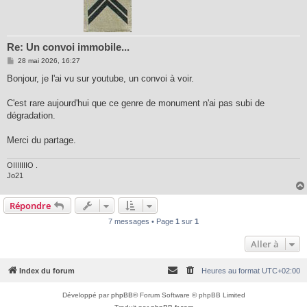
Re: Un convoi immobile...
M
28 mai 2026, 16:27
e
s
Bonjour, je l'ai vu sur youtube, un convoi à voir.
s
a
g
C'est rare aujourd'hui que ce genre de monument n'ai pas subi de
e
dégradation.
Merci du partage.
OIIIIIIIO .
Jo21
Répondre
7 messages • Page
1
sur
1
Aller à
Index du forum
Heures au format
UTC+02:00
Développé par
phpBB
® Forum Software © phpBB Limited