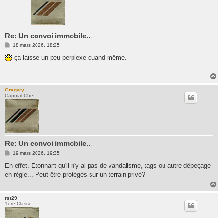
Re: Un convoi immobile...
M
18 mars 2026, 18:25
e
s
ça laisse un peu perplexe quand même.
s
a
g
e
Gregory
Caporal-Chef
Re: Un convoi immobile...
M
19 mars 2026, 19:35
e
s
En effet. Etonnant qu'il n'y ai pas de vandalisme, tags ou autre dépeçage
s
en règle... Peut-être protégés sur un terrain privé?
a
g
e
rst29
1ère Classe