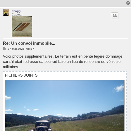
shaggi
Caporal
Re: Un convoi immobile...
M
27 mai 2026, 08:37
e
s
Voici photos supplémentaires. Le terrain est en pente légère dommage
s
car s'il était redressé ca pourrait faire un lieu de rencontre de véhicule
a
g
militaires.
e
FICHIERS JOINTS