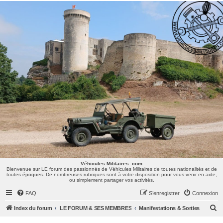
Véhicules Militaires .com
Bienvenue sur LE forum des passionnés de Véhicules Militaires de toutes nationalités et de
toutes époques. De nombreuses rubriques sont à votre disposition pour vous venir en aide,
ou simplement partager vos activités.
Véhicules Militaires .com
Bienvenue sur LE forum des passionnés de Véhicules Militaires de toutes nationalités et de
toutes époques. De nombreuses rubriques sont à votre disposition pour vous venir en aide,
ou simplement partager vos activités.
FAQ
S’enregistrer
Connexion
R
Index du forum
LE FORUM & SES MEMBRES
Manifestations & Sorties
e