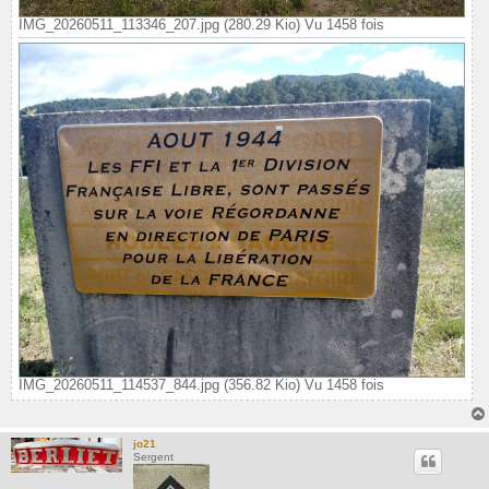
IMG_20260511_113346_207.jpg (280.29 Kio) Vu 1458 fois
IMG_20260511_114537_844.jpg (356.82 Kio) Vu 1458 fois
jo21
Sergent