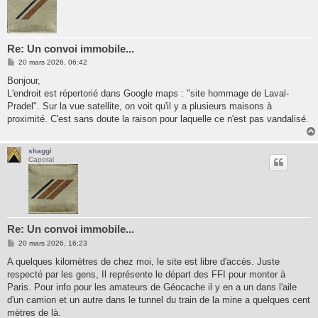
Re: Un convoi immobile...
M
20 mars 2026, 06:42
e
s
Bonjour,
s
L'endroit est répertorié dans Google maps : "site hommage de Laval-
a
g
Pradel". Sur la vue satellite, on voit qu'il y a plusieurs maisons à
e
proximité. C'est sans doute la raison pour laquelle ce n'est pas vandalisé.
shaggi
Caporal
Re: Un convoi immobile...
M
20 mars 2026, 16:23
e
s
A quelques kilomètres de chez moi, le site est libre d'accès. Juste
s
respecté par les gens, Il représente le départ des FFI pour monter à
a
g
Paris. Pour info pour les amateurs de Géocache il y en a un dans l'aile
e
d'un camion et un autre dans le tunnel du train de la mine a quelques cent
mètres de là.