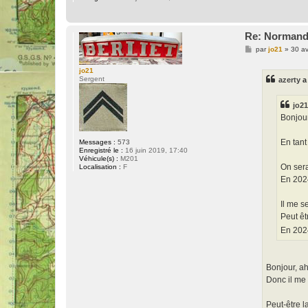
Re: Normand
M
par
jo21
»
30 av
e
s
jo21
s
Sergent
azerty
a 
a
g
e
jo2
Bonjour
En tant
Messages :
573
Enregistré le :
16 juin 2019, 17:40
Véhicule(s) :
M201
On sera
Localisation :
F
En 2024
Il me s
Peut êt
En 2024
Bonjour, a
Donc il me 
Peut-être l