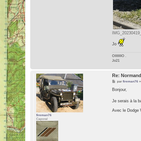
IMG_20230419_1
Jo
OIIIIIIIO .
Jo21
Re: Normand
M
par
fireman76
e
s
Bonjour,
s
a
g
Je serais à la b
e
Avec le Dodge W
fireman76
Caporal