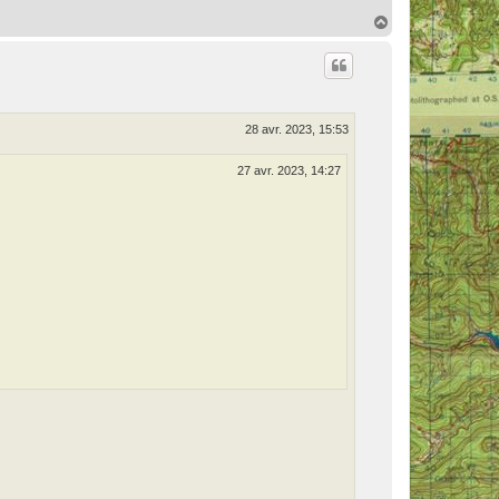
H
a
u
t
28 avr. 2023, 15:53
27 avr. 2023, 14:27