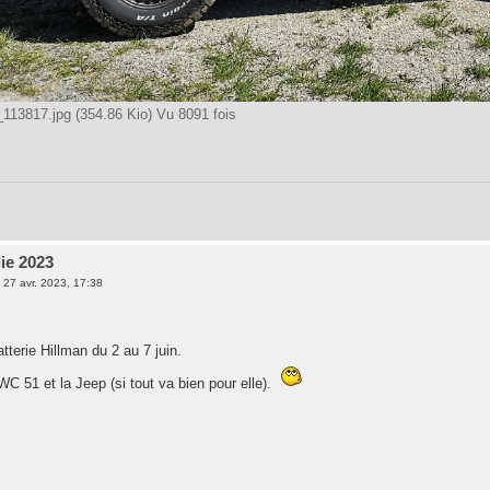
13817.jpg (354.86 Kio) Vu 8091 fois
ie 2023
»
27 avr. 2023, 17:38
atterie Hillman du 2 au 7 juin.
C 51 et la Jeep (si tout va bien pour elle).