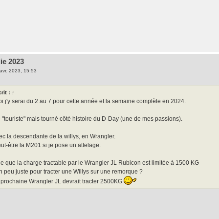
ie 2023
avr. 2023, 15:53
rit :
↑
i j'y serai du 2 au 7 pour cette année et la semaine complète en 2024.
 "touriste" mais tourné côté histoire du D-Day (une de mes passions).
c la descendante de la willys, en Wrangler.
t-être la M201 si je pose un attelage.
e que la charge tractable par le Wrangler JL Rubicon est limitée à 1500 KG
n peu juste pour tracter une Willys sur une remorque ?
 prochaine Wrangler JL devrait tracter 2500KG