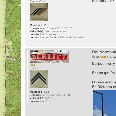
Normandie. A+ 
Caporal-Chef
Messages :
281
Enregistré le :
13 janv. 2016, 17:02
Véhicule(s) :
Jeep canadienne
Localisation :
Yvelines
Localisation :
A côté du Château de Versailles
Re: Normand
M
par
jo21
»
27 av
e
s
Bonjour, moi j'
jo21
s
Sergent
a
g
En tant que "to
e
On sera avec la
En 2024 peut-êt
Messages :
573
Enregistré le :
16 juin 2019, 17:40
Véhicule(s) :
M201
Localisation :
F