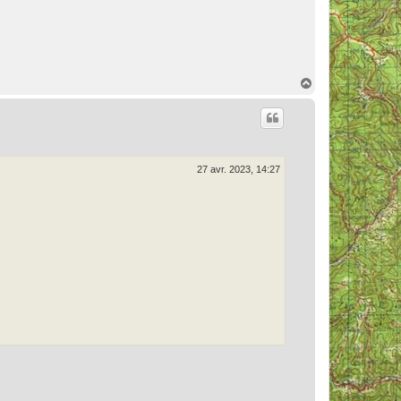
H
a
u
t
27 avr. 2023, 14:27