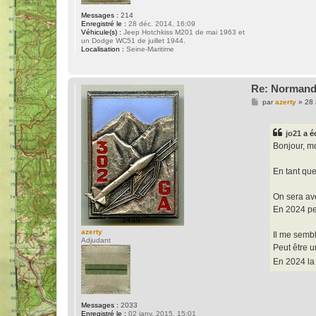
Messages :
214
Enregistré le :
28 déc. 2014, 16:09
Véhicule(s) :
Jeep Hotchkiss M201 de mai 1963 et
un Dodge WC51 de juillet 1944.
Localisation :
Seine-Maritime
Re: Normand
M
par
azerty
»
28 
e
s
s
jo21
a éc
a
g
Bonjour, mo
e
En tant que
On sera ave
En 2024 peu
azerty
Il me sembl
Adjudant
Peut être u
En 2024 la
Messages :
2033
Enregistré le :
02 janv. 2015, 15:01