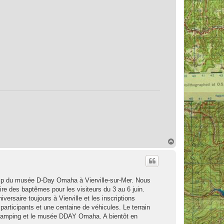
H
a
u
t
amp du musée D-Day Omaha à Vierville-sur-Mer. Nous
e des baptêmes pour les visiteurs du 3 au 6 juin.
rsaire toujours à Vierville et les inscriptions
articipants et une centaine de véhicules. Le terrain
le camping et le musée DDAY Omaha. A bientôt en