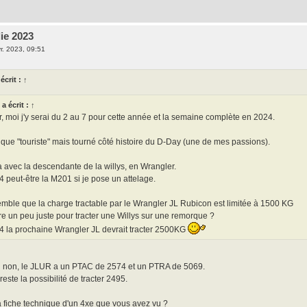
ie 2023
r. 2023, 09:51
écrit :
↑
1
a écrit :
↑
, moi j'y serai du 2 au 7 pour cette année et la semaine complète en 2024.
 que "touriste" mais tourné côté histoire du D-Day (une de mes passions).
 avec la descendante de la willys, en Wrangler.
 peut-être la M201 si je pose un attelage.
emble que la charge tractable par le Wrangler JL Rubicon est limitée à 1500 KG
re un peu juste pour tracter une Willys sur une remorque ?
 la prochaine Wrangler JL devrait tracter 2500KG
h non, le JLUR a un PTAC de 2574 et un PTRA de 5069.
reste la possibilité de tracter 2495.
a fiche technique d'un 4xe que vous avez vu ?