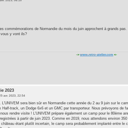
avr. 2023, 08:16
lles commémorations de Normandie du mois du juin approchent à grands pas.
 vous y vont ils?
->
www.retro-atelier.com
<-
ie 2023
25 avr. 2023, 22:54
. L'UNIVEM sera bien sûr en Normandie cette année du 2 au 9 juin sur le c
Half-track, un Dodge 6x6 et un GMC par transporteur. Nous prévoyons de fair
 nous rendre visite ! L'UNIVEM prépare également un camp pour le 80ème annive
nregistrées à partir de juin 2023. Comme en 2019, nous attendons environ 350 p
u château étant plutôt incertain, le camp sera probablement implanté entre 