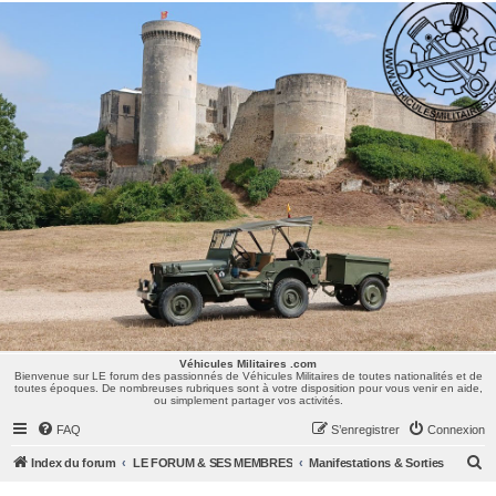
Véhicules Militaires .com
Bienvenue sur LE forum des passionnés de Véhicules Militaires de toutes nationalités et de
toutes époques. De nombreuses rubriques sont à votre disposition pour vous venir en aide,
ou simplement partager vos activités.
Véhicules Militaires .com
Bienvenue sur LE forum des passionnés de Véhicules Militaires de toutes nationalités et de
toutes époques. De nombreuses rubriques sont à votre disposition pour vous venir en aide,
ou simplement partager vos activités.
FAQ
S’enregistrer
Connexion
R
Index du forum
LE FORUM & SES MEMBRES
Manifestations & Sorties
e