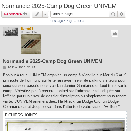
Normandie 2025-Camp Dog Green UNIVEM
Recherc
Rec
Répondre
1 message • Page
1
sur
1
Benoît78
Caporal-Chef
Normandie 2025-Camp Dog Green UNIVEM
M
26 févr. 2025, 22:14
e
s
Bonjour à tous, l'UNIVEM organise un camp à Vierville-sur-Mer du 6 au 9
s
juin route de Formigny sur le terrain ayant servi de parking visiteurs pour
a
g
ceux qui sont passés nous voir l'an dernier. Sanitaires et food-truck sur le
e
camp. N'hésitez pas à prendre contact via l'adresse mail indiquée sur
l'affiche pour un envoi de dossier d'inscription ou simplement nous rendre
visite. L'UNIVEM amènera deux Half-track, un Dodge 6x6, un Dodge
Command-car et Jeep perso. Dans l'attente de votre visite. A+ Benoît
FICHIERS JOINTS