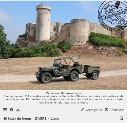
Véhicules Militaires .com
Bienvenue sur LE forum des passionnés de Véhicules Militaires de toutes nationalités et de
toutes époques. De nombreuses rubriques sont à votre disposition pour vous venir en aide,
ou simplement partager vos activités.
Véhicules Militaires .com
Bienvenue sur LE forum des passionnés de Véhicules Militaires de toutes nationalités et de
toutes époques. De nombreuses rubriques sont à votre disposition pour vous venir en aide,
ou simplement partager vos activités.
FAQ
S’enregistrer
Connexion
R
Index du forum
DIVERS
Liens
e