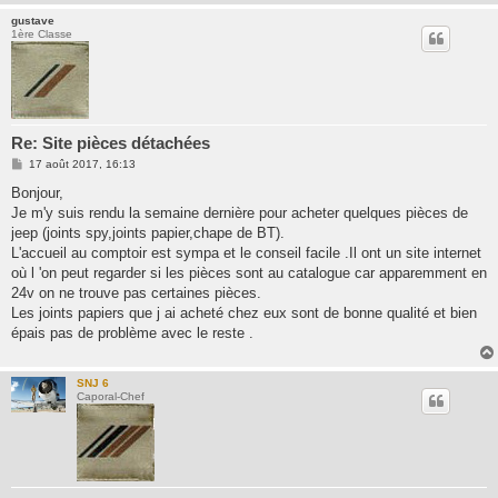
gustave
1ère Classe
Re: Site pièces détachées
M
17 août 2017, 16:13
e
s
Bonjour,
s
Je m'y suis rendu la semaine dernière pour acheter quelques pièces de
a
g
jeep (joints spy,joints papier,chape de BT).
e
L'accueil au comptoir est sympa et le conseil facile .Il ont un site internet
où l 'on peut regarder si les pièces sont au catalogue car apparemment en
24v on ne trouve pas certaines pièces.
Les joints papiers que j ai acheté chez eux sont de bonne qualité et bien
épais pas de problème avec le reste .
SNJ 6
Caporal-Chef