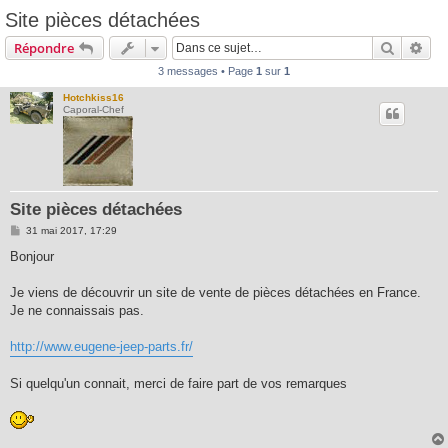
Site pièces détachées
Recherc
Rec
Répondre
3 messages • Page
1
sur
1
Hotchkiss16
Caporal-Chef
Site pièces détachées
M
31 mai 2017, 17:29
e
s
Bonjour
s
a
g
Je viens de découvrir un site de vente de pièces détachées en France.
e
Je ne connaissais pas.
http://www.eugene-jeep-parts.fr/
Si quelqu'un connait, merci de faire part de vos remarques