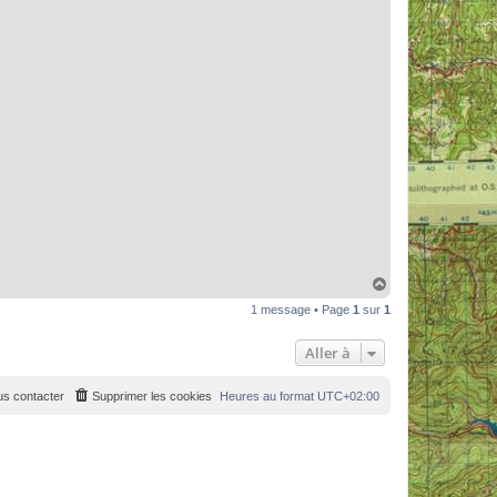
H
a
1 message • Page
1
sur
1
u
t
Aller à
s contacter
Supprimer les cookies
Heures au format
UTC+02:00