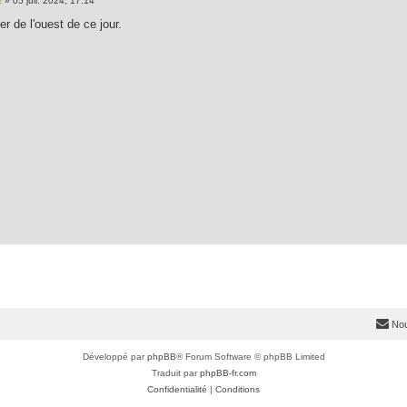
E
»
05 juil. 2024, 17:14
er de l'ouest de ce jour.
Nou
Développé par
phpBB
® Forum Software © phpBB Limited
Traduit par
phpBB-fr.com
Confidentialité
|
Conditions