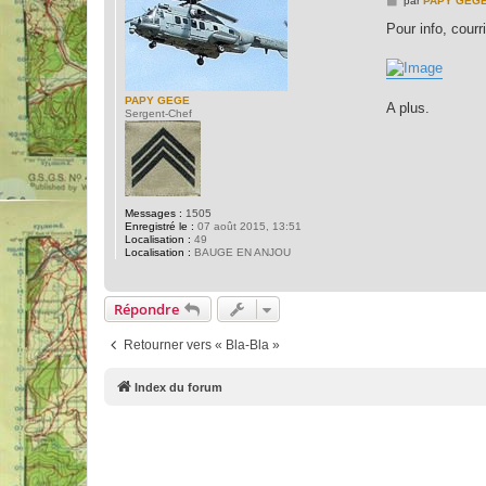
par
PAPY GEG
e
s
Pour info, courri
s
a
g
e
PAPY GEGE
A plus.
Sergent-Chef
Messages :
1505
Enregistré le :
07 août 2015, 13:51
Localisation :
49
Localisation :
BAUGE EN ANJOU
Répondre
Retourner vers « Bla-Bla »
Index du forum