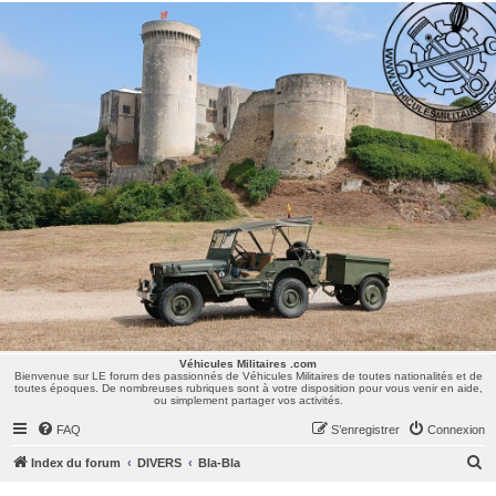
Véhicules Militaires .com
Bienvenue sur LE forum des passionnés de Véhicules Militaires de toutes nationalités et de
toutes époques. De nombreuses rubriques sont à votre disposition pour vous venir en aide,
ou simplement partager vos activités.
Véhicules Militaires .com
Bienvenue sur LE forum des passionnés de Véhicules Militaires de toutes nationalités et de
toutes époques. De nombreuses rubriques sont à votre disposition pour vous venir en aide,
ou simplement partager vos activités.
FAQ
S’enregistrer
Connexion
R
Index du forum
DIVERS
Bla-Bla
e