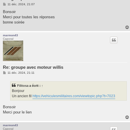
M
11 déc. 2024, 21:07
e
s
Bonsoir
s
Merci pour toutes les réponses
a
g
bonne soirée
e
marmon43
Caporal
Re: groupe avec moteur willis
M
11 déc. 2024, 21:11
e
s
s
Filitosa
a écrit :
↑
a
g
Bonjour
e
Un ancien fil
https://vehiculesmilitaires.com/viewtopic.php?t=7023
Bonsoir
Merci pour le lien
marmon43
Caporal