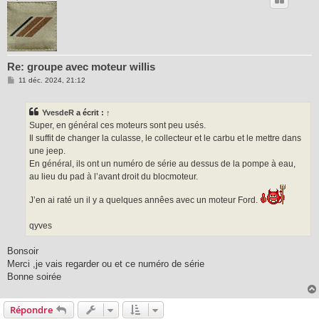
Re: groupe avec moteur willis
M
11 déc. 2024, 21:12
e
s
s
YvesdeR
a écrit :
↑
a
g
Super, en général ces moteurs sont peu usés.
e
Il suffit de changer la culasse, le collecteur et le carbu et le mettre dans
une jeep.
En général, ils ont un numéro de série au dessus de la pompe à eau,
au lieu du pad à l’avant droit du blocmoteur.
J’en ai raté un il y a quelques annêes avec un moteur Ford.
qyves
Bonsoir
Merci ,je vais regarder ou et ce numéro de série
Bonne soirée
Répondre