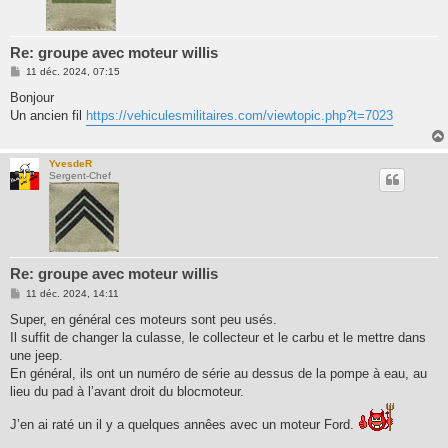
Re: groupe avec moteur willis
M
11 déc. 2024, 07:15
e
s
Bonjour
s
Un ancien fil
https://vehiculesmilitaires.com/viewtopic.php?t=7023
a
g
e
YvesdeR
Sergent-Chef
Re: groupe avec moteur willis
M
11 déc. 2024, 14:11
e
s
Super, en général ces moteurs sont peu usés.
s
Il suffit de changer la culasse, le collecteur et le carbu et le mettre dans
a
g
une jeep.
e
En général, ils ont un numéro de série au dessus de la pompe à eau, au
lieu du pad à l’avant droit du blocmoteur.
J’en ai raté un il y a quelques annêes avec un moteur Ford.