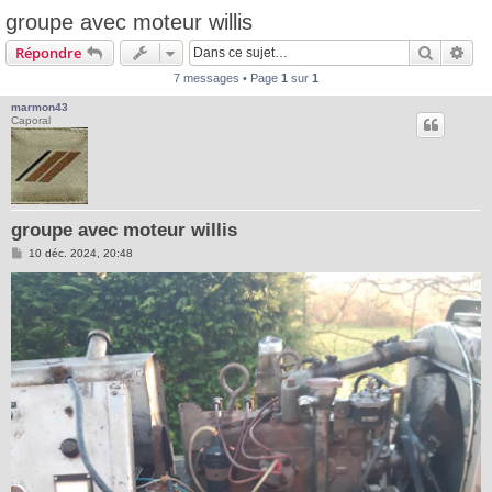
groupe avec moteur willis
Recherc
Rec
Répondre
7 messages • Page
1
sur
1
marmon43
Caporal
groupe avec moteur willis
M
10 déc. 2024, 20:48
e
s
s
a
g
e