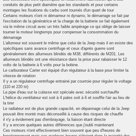
conduits de plus petit diamètre que les standards et pour certains
montages les fixations du carbu sont tournés d'un quart de tour
Certains moteurs n'ont ni démarreur ni dynamo, le démarrage se fait par
l'excitation de la génératrice et la charge de la batterie se fait également
via le même circuit avec un très faible ampérage ce qui oblige de laisser
tourner le moteur longtemps pour compenser la consommation du
démarrage
L'allumeur est souvent le même que celui de la Jeep mais il en existe des
spécifiques sans avance centrifuge et ceux d'après guerre sont
généralement des allumeurs blindés de M38, différents de M201. Les
allumeurs blindés ont une résistance dans la prise pour rabaisser le 12
volts de la batterie à 6 volts pour la bobine.
Le carburateur Carter est équipé d'un régulateur à la base pour limiter la
vitesse de rotation
Il y a un régulateur centrifuge entrainé par courroie pour réguler le voltage
(110 et 220 tri)
La pipe d'eau sur la culasse est spéciale avec sécurité surchauffe
L'hélice du ventilateur est soit à 4 pales soit à 6 et souffle l'air au lieu de
la tirer
Le radiateur est de plus grande capacité, en dépannage celui de la Jeep
pouvait être monté mais déconseillé à cause des risques de chauffe
il n'y a évidement pas d'embrayage, la liaison étant directe
Il y a encore quelques autres différences que j'oubli maintenant
Ces moteurs n'ont effectivement bien souvent que peu d'heures de
fonctionnement mais ces quelques heures n'étaient dans la majorité des