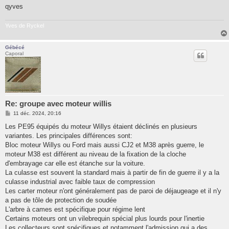
qyves
Yves de Ryckel
Gébécé
Caporal
Re: groupe avec moteur willis
M
11 déc. 2024, 20:16
e
s
Les PE95 équipés du moteur Willys étaient déclinés en plusieurs
s
variantes. Les principales différences sont:
a
g
Bloc moteur Willys ou Ford mais aussi CJ2 et M38 après guerre, le
e
moteur M38 est différent au niveau de la fixation de la cloche
d'embrayage car elle est étanche sur la voiture.
La culasse est souvent la standard mais à partir de fin de guerre il y a la
culasse industrial avec faible taux de compression
Les carter moteur n'ont généralement pas de paroi de déjaugeage et il n'y
a pas de tôle de protection de soudée
L'arbre à cames est spécifique pour régime lent
Certains moteurs ont un vilebrequin spécial plus lourds pour l'inertie
Les collecteurs sont spécifiques et notamment l'admission qui a des