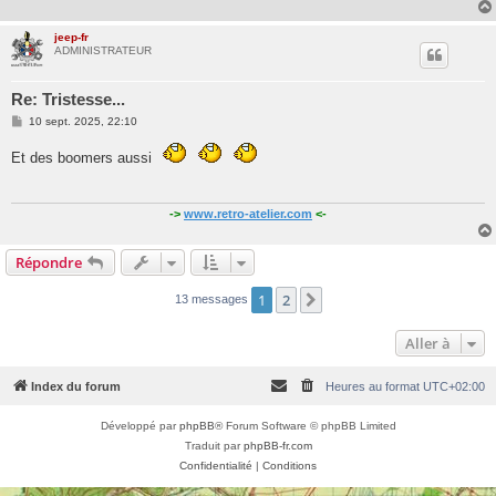
jeep-fr
ADMINISTRATEUR
Re: Tristesse...
M
10 sept. 2025, 22:10
e
s
Et des boomers aussi
s
a
g
e
->
www.retro-atelier.com
<-
Répondre
1
2
Suivante
13 messages
Aller à
Index du forum
Heures au format
UTC+02:00
Développé par
phpBB
® Forum Software © phpBB Limited
Traduit par
phpBB-fr.com
Confidentialité
|
Conditions