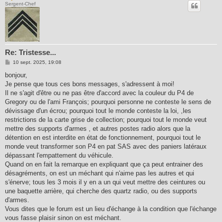
Sergent-Chef
Re: Tristesse...
M
10 sept. 2025, 19:08
e
s
bonjour,
s
Je pense que tous ces bons messages, s'adressent à moi!
a
g
Il ne s'agit d'être ou ne pas être d'accord avec la couleur du P4 de
e
Gregory ou de l'ami François; pourquoi personne ne conteste le sens de
dévissage d'un écrou; pourquoi tout le monde conteste la loi, ,les
restrictions de la carte grise de collection; pourquoi tout le monde veut
mettre des supports d'armes , et autres postes radio alors que la
détention en est interdite en état de fonctionnement, pourquoi tout le
monde veut transformer son P4 en pat SAS avec des paniers latéraux
dépassant l'empattement du véhicule.
Quand on en fait la remarque en expliquant que ça peut entrainer des
désagréments, on est un méchant qui n'aime pas les autres et qui
s'énerve; tous les 3 mois il y en a un qui veut mettre des ceintures ou
une baquette arrière, qui cherche des quartz radio, ou des supports
d'armes.
Vous dites que le forum est un lieu d'échange à la condition que l'échange
vous fasse plaisir sinon on est méchant.