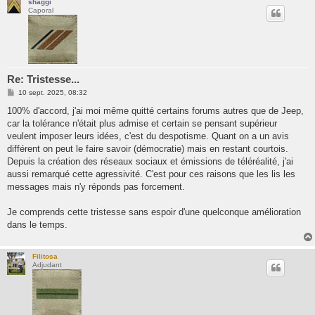
shaggi
Caporal
Re: Tristesse...
M
10 sept. 2025, 08:32
e
s
100% d'accord, j'ai moi même quitté certains forums autres que de Jeep,
s
car la tolérance n'était plus admise et certain se pensant supérieur
a
g
veulent imposer leurs idées, c'est du despotisme. Quant on a un avis
e
différent on peut le faire savoir (démocratie) mais en restant courtois.
Depuis la création des réseaux sociaux et émissions de téléréalité, j'ai
aussi remarqué cette agressivité. C'est pour ces raisons que les lis les
messages mais n'y réponds pas forcement.
Je comprends cette tristesse sans espoir d'une quelconque amélioration
dans le temps.
Filitosa
Adjudant