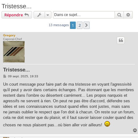
Tristesse...
Recherc
Rec
Répondre
1
2
Suivante
13 messages
Gregory
Caporal-Chef
Tristesse...
M
09 sept. 2025, 19:33
e
s
Un court message pour faire part de ma tristesse en voyant l'agressivité
s
qu'il peut y avoir dans certains échanges. Pas étonnant que les membres
a
g
restent dans l'ombre ou désertent carrément... Les propos narquois et
e
agressifs ne servent à rien. On peut ne pas être d'accord, défendre ses
idées et ses connaissances surtout quand elles sont justes, mais sans
ne jamais oublier le respect que l'on doit à chacun. On reste sur un forum,
cela ne doit rester que du plaisir, et il faut savoir laisser couler quand des
choses ne nous plaisent pas...où bien aller voir ailleurs!