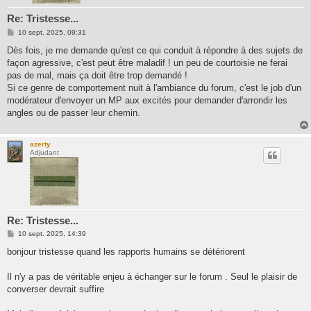
Re: Tristesse...
M
10 sept. 2025, 09:31
e
s
Dès fois, je me demande qu'est ce qui conduit à répondre à des sujets de
s
façon agressive, c'est peut être maladif ! un peu de courtoisie ne ferai
a
g
pas de mal, mais ça doit être trop demandé !
e
Si ce genre de comportement nuit à l'ambiance du forum, c'est le job d'un
modérateur d'envoyer un MP aux excités pour demander d'arrondir les
angles ou de passer leur chemin.
azerty
Adjudant
Re: Tristesse...
M
10 sept. 2025, 14:39
e
s
bonjour tristesse quand les rapports humains se détériorent
s
a
g
Il n'y a pas de véritable enjeu à échanger sur le forum . Seul le plaisir de
e
converser devrait suffire