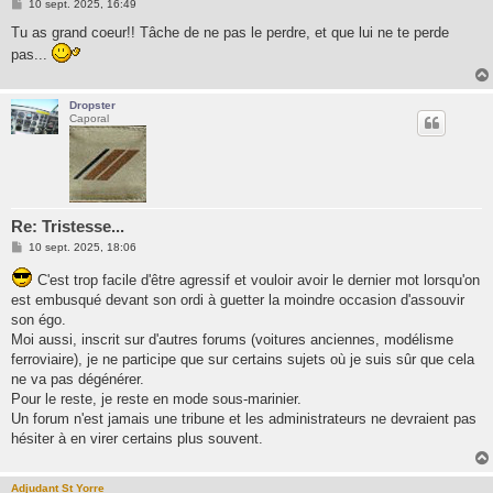
M
10 sept. 2025, 16:49
e
s
Tu as grand coeur!! Tâche de ne pas le perdre, et que lui ne te perde
s
pas...
a
g
e
Dropster
Caporal
Re: Tristesse...
M
10 sept. 2025, 18:06
e
s
C'est trop facile d'être agressif et vouloir avoir le dernier mot lorsqu'on
s
est embusqué devant son ordi à guetter la moindre occasion d'assouvir
a
g
son égo.
e
Moi aussi, inscrit sur d'autres forums (voitures anciennes, modélisme
ferroviaire), je ne participe que sur certains sujets où je suis sûr que cela
ne va pas dégénérer.
Pour le reste, je reste en mode sous-marinier.
Un forum n'est jamais une tribune et les administrateurs ne devraient pas
hésiter à en virer certains plus souvent.
Adjudant St Yorre