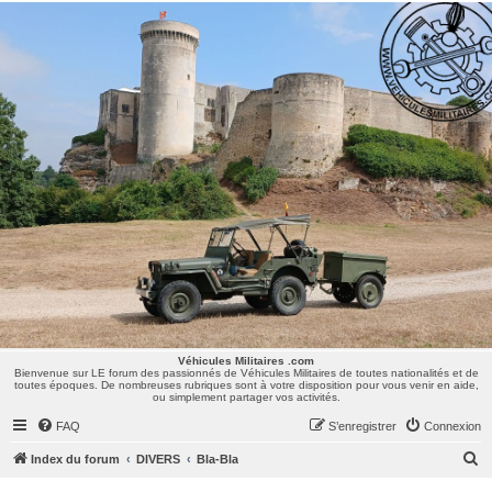
Véhicules Militaires .com
Bienvenue sur LE forum des passionnés de Véhicules Militaires de toutes nationalités et de
toutes époques. De nombreuses rubriques sont à votre disposition pour vous venir en aide,
ou simplement partager vos activités.
Véhicules Militaires .com
Bienvenue sur LE forum des passionnés de Véhicules Militaires de toutes nationalités et de
toutes époques. De nombreuses rubriques sont à votre disposition pour vous venir en aide,
ou simplement partager vos activités.
FAQ
S’enregistrer
Connexion
R
Index du forum
DIVERS
Bla-Bla
e