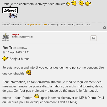
Donc je me contenterai d'envoyer des smilets
Modifié en dernier par
Adjudant St Yorre
le 10 sept. 2025, 19:56, modifié 1 fois.
jeep-fr
ADMINISTRATEUR
Re: Tristesse...
M
10 sept. 2025, 19:21
e
s
Bonjour à tous,
s
a
g
Je suis avec grand intérêt vos échanges qui, je le pense, ne peuvent être
e
que constructifs
Pour information, en tant qu'administrateur, je modifie régulièrement des
messages remplis de points d'exclamations, de mots mal tournés, de ci,
de ça... Ce n'est pas vraiment ma tasse de thé mais je le fais tout de
même... dans l'ombre
(pas le temps d'envoyer un MP à Pierre, Paul
ou Jacques pour lui expliquer comment il doit se tenir).