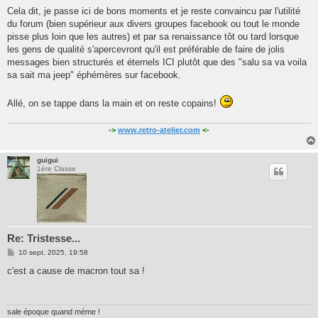
Cela dit, je passe ici de bons moments et je reste convaincu par l'utilité
du forum (bien supérieur aux divers groupes facebook ou tout le monde
pisse plus loin que les autres) et par sa renaissance tôt ou tard lorsque
les gens de qualité s'apercevront qu'il est préférable de faire de jolis
messages bien structurés et éternels ICI plutôt que des "salu sa va voila
sa sait ma jeep" éphémères sur facebook.
Allé, on se tappe dans la main et on reste copains!
->
www.retro-atelier.com
<-
guigui
1ère Classe
Re: Tristesse...
M
10 sept. 2025, 19:58
e
s
c'est a cause de macron tout sa !
s
a
g
e
sale époque quand méme !