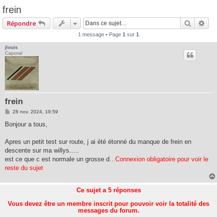
frein
Recherc
Rec
Répondre
1 message • Page
1
sur
1
jlouis
Caporal
frein
M
28 nov. 2024, 19:59
e
s
Bonjour a tous,
s
a
g
Apres un petit test sur route, j ai été étonné du manque de frein en
e
descente sur ma willys.....
est ce que c est normale un grosse d
...Connexion obligatoire pour voir le
reste du sujet
Ce sujet a
5
réponses
Vous devez être un membre inscrit pour pouvoir voir la totalité des
messages du forum.