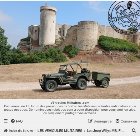
Véhicules Militaires .com
Bienvenue sur LE forum des passionnés de Véhicules Militaires de toutes nationalités et de
toutes époques. De nombreuses rubriques sont à votre disposition pour vous venir en aide,
ou simplement partager vos activités.
Véhicules Militaires .com
Bienvenue sur LE forum des passionnés de Véhicules Militaires de toutes nationalités et de
toutes époques. De nombreuses rubriques sont à votre disposition pour vous venir en aide,
ou simplement partager vos activités.
FAQ
S’enregistrer
Connexion
R
Index du forum
LES VEHICULES MILITAIRES
Les Jeep Willys MB, Ford GPW, Hotchkiss M201, CJ/M38/MUTT, ...
e