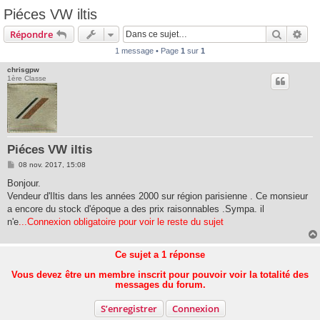
Piéces VW iltis
Recherc
Rec
Répondre
1 message • Page
1
sur
1
chrisgpw
1ère Classe
Piéces VW iltis
M
08 nov. 2017, 15:08
e
s
Bonjour.
s
Vendeur d'Iltis dans les années 2000 sur région parisienne . Ce monsieur
a
g
a encore du stock d'époque a des prix raisonnables .Sympa. il
e
n'e
...Connexion obligatoire pour voir le reste du sujet
Ce sujet a
1
réponse
Vous devez être un membre inscrit pour pouvoir voir la totalité des
messages du forum.
S’enregistrer
Connexion