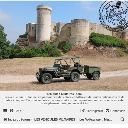
Véhicules Militaires .com
Bienvenue sur LE forum des passionnés de Véhicules Militaires de toutes nationalités et de
toutes époques. De nombreuses rubriques sont à votre disposition pour vous venir en aide,
ou simplement partager vos activités.
Véhicules Militaires .com
Bienvenue sur LE forum des passionnés de Véhicules Militaires de toutes nationalités et de
toutes époques. De nombreuses rubriques sont à votre disposition pour vous venir en aide,
ou simplement partager vos activités.
FAQ
S’enregistrer
Connexion
R
Index du forum
LES VEHICULES MILITAIRES
Les Volkswagen, Mercedes, Opel, Zis, Lancia, GAZ,...
e