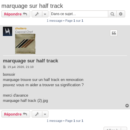
marquage sur half track
Recherc
Rec
Répondre
1 message • Page
1
sur
1
zhuitero
Caporal-Chef
marquage sur half track
M
15 juil. 2020, 21:10
e
s
bonsoir
s
marquage trouve sur un half track en renovation
a
g
pouvez vous m aider a trouver sa signification ?
e
merci d'avance
marquage half track (2).jpg
Répondre
1 message • Page
1
sur
1