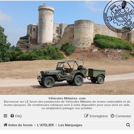
Véhicules Militaires .com
Bienvenue sur LE forum des passionnés de Véhicules Militaires de toutes nationalités et de
toutes époques. De nombreuses rubriques sont à votre disposition pour vous venir en aide,
ou simplement partager vos activités.
Véhicules Militaires .com
Bienvenue sur LE forum des passionnés de Véhicules Militaires de toutes nationalités et de
toutes époques. De nombreuses rubriques sont à votre disposition pour vous venir en aide,
ou simplement partager vos activités.
FAQ
S’enregistrer
Connexion
R
Index du forum
L'ATELIER
Les Marquages
e