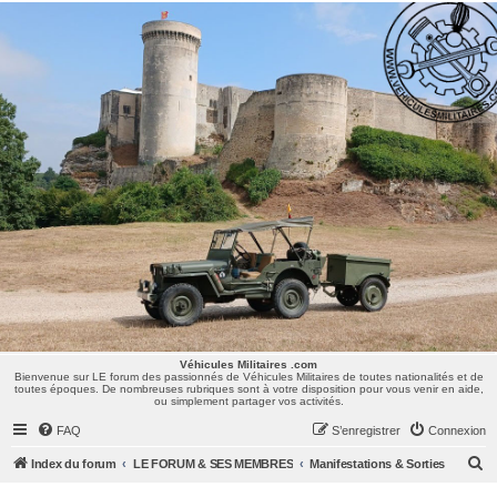
Véhicules Militaires .com
Bienvenue sur LE forum des passionnés de Véhicules Militaires de toutes nationalités et de
toutes époques. De nombreuses rubriques sont à votre disposition pour vous venir en aide,
ou simplement partager vos activités.
Véhicules Militaires .com
Bienvenue sur LE forum des passionnés de Véhicules Militaires de toutes nationalités et de
toutes époques. De nombreuses rubriques sont à votre disposition pour vous venir en aide,
ou simplement partager vos activités.
FAQ
S’enregistrer
Connexion
R
Index du forum
LE FORUM & SES MEMBRES
Manifestations & Sorties
e