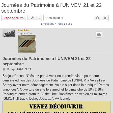
Journées du Patrimoine à l'UNIVEM 21 et 22
septembre
Recherc
Rec
Répondre
1 message • Page
1
sur
1
Benoît78
Caporal-Chef
Journées du Patrimoine à l'UNIVEM 21 et 22
septembre
M
18 sept. 2024, 22:27
e
s
Bonjour à tous. N'hésitez pas à venir nous rendre visite pour cette
s
dernière édition des Journées du Patrimoine de l'UNIVEM à Versailles-
a
g
Satory avant notre déménagement. Voir le sujet dans la rubrique "Petites
e
annonces". Ouverture du site le samedi et le dimanche de 10h à 18h.
Parking et entrée gratuite. Visite libre. Baptêmes en véhicules militaires
(GMC, Half-track, Dukw, Jeep, ... ). A+ Benoît