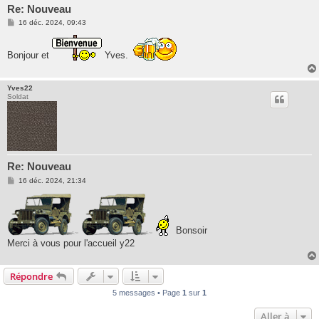
Re: Nouveau
M
16 déc. 2024, 09:43
e
s
s
Bonjour et
Yves.
a
g
e
Yves22
Soldat
Re: Nouveau
M
16 déc. 2024, 21:34
e
s
s
a
g
Bonsoir
e
Merci à vous pour l'accueil y22
Répondre
5 messages • Page
1
sur
1
Aller à