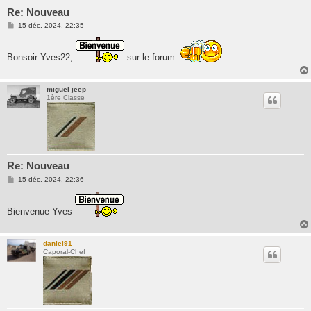
Re: Nouveau
M
15 déc. 2024, 22:35
e
s
s
Bonsoir Yves22,
sur le forum
a
g
e
miguel jeep
1ère Classe
Re: Nouveau
M
15 déc. 2024, 22:36
e
s
s
Bienvenue Yves
a
g
e
daniel91
Caporal-Chef