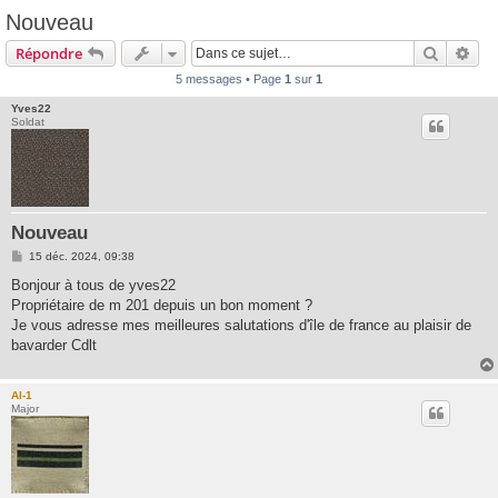
Nouveau
Recherc
Rec
Répondre
5 messages • Page
1
sur
1
Yves22
Soldat
Nouveau
M
15 déc. 2024, 09:38
e
s
Bonjour à tous de yves22
s
Propriétaire de m 201 depuis un bon moment ?
a
g
Je vous adresse mes meilleures salutations d'île de france au plaisir de
e
bavarder Cdlt
Al-1
Major