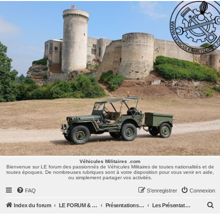
Véhicules Militaires .com
Bienvenue sur LE forum des passionnés de Véhicules Militaires de toutes nationalités et de
toutes époques. De nombreuses rubriques sont à votre disposition pour vous venir en aide,
ou simplement partager vos activités.
Véhicules Militaires .com
Bienvenue sur LE forum des passionnés de Véhicules Militaires de toutes nationalités et de
toutes époques. De nombreuses rubriques sont à votre disposition pour vous venir en aide,
ou simplement partager vos activités.
FAQ
S’enregistrer
Connexion
R
Index du forum
LE FORUM & SES MEMBRES
Présentations & Anniversaires
Les Présentations
e