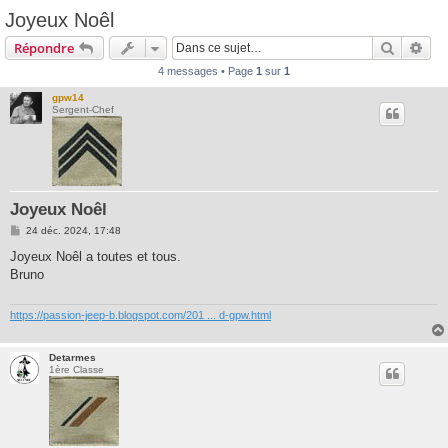
Joyeux Noêl
Recherc
Rec
Répondre
4 messages • Page
1
sur
1
gpw14
Sergent-Chef
Joyeux Noêl
M
24 déc. 2024, 17:48
e
s
Joyeux Noêl a toutes et tous.
s
Bruno
a
g
e
https://passion-jeep-b.blogspot.com/201 ... d-gpw.html
Detarmes
1ère Classe