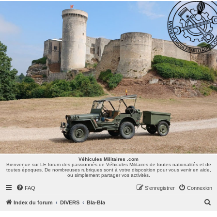
Véhicules Militaires .com
Bienvenue sur LE forum des passionnés de Véhicules Militaires de toutes nationalités et de
toutes époques. De nombreuses rubriques sont à votre disposition pour vous venir en aide,
ou simplement partager vos activités.
Véhicules Militaires .com
Bienvenue sur LE forum des passionnés de Véhicules Militaires de toutes nationalités et de
toutes époques. De nombreuses rubriques sont à votre disposition pour vous venir en aide,
ou simplement partager vos activités.
FAQ
S’enregistrer
Connexion
R
Index du forum
DIVERS
Bla-Bla
e