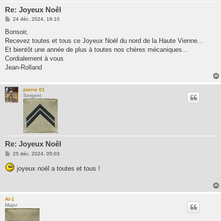
Re: Joyeux Noêl
M
24 déc. 2024, 19:10
e
s
Bonsoir,
s
Recevez toutes et tous ce Joyeux Noël du nord de la Haute Vienne...
a
g
Et bientôt une année de plus à toutes nos chères mécaniques...
e
Cordialement à vous
Jean-Rolland
pierre 01
Sergent
Re: Joyeux Noêl
M
25 déc. 2024, 05:03
e
s
joyeux noël a toutes et tous !
s
a
g
e
Al-1
Major